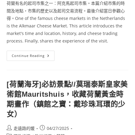
荷蘭有名的起司市集之一：阿克馬起司市集。本篇介紹市集的時
間及地點，市集的歷史以及起司交易流程。最後介紹當日參觀心
得。One of the famous cheese markets in the Netherlands
is the Alkmaar Cheese Market. This article introduces the
market's time and location, history, and cheese trading
process. Finally, shares the experience of the visit.
[荷
Continue Reading
蘭
阿
克
馬]
阿
姆
[荷蘭海牙]必訪景點//莫瑞泰斯皇家美
斯
特
術館Mauritshuis，收藏荷蘭黃金時
丹
近
郊//
期畫作（鎮館之寶：戴珍珠耳環的少
荷
蘭
女）
最
古
老
＆
Post
Post
走遠路的媛
04/27/2025
最
author:
published: