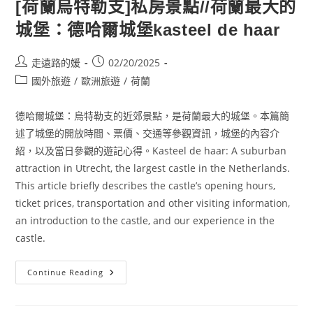
[荷蘭烏特勒支]私房景點//荷蘭最大的
城堡：德哈爾城堡kasteel de haar
Post
Post
走遠路的媛
02/20/2025
author:
published:
Post
國外旅遊
/
歐洲旅遊
/
荷蘭
category:
德哈爾城堡：烏特勒支的近郊景點，是荷蘭最大的城堡。本篇簡
述了城堡的開放時間、票價、交通等參觀資訊，城堡的內容介
紹，以及當日參觀的遊記心得。Kasteel de haar: A suburban
attraction in Utrecht, the largest castle in the Netherlands.
This article briefly describes the castle’s opening hours,
ticket prices, transportation and other visiting information,
an introduction to the castle, and our experience in the
castle.
[荷
Continue Reading
蘭
烏
特
勒