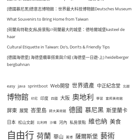
[德國慕尼黑]德意志博物館：世界最大科技博物館Deutsches Museum
What Souvenirs to Bring Home from Taiwan
[荷蘭烏特勒支]私房景點//荷蘭最大的城堡：德哈爾城堡kasteel de
haar
Cultural Etiquette in Taiwan: Do’s, Don’ts & Friendly Tips
[德國海德堡] 海德堡纜車搭乘與介紹 (海德堡一日遊-上) heidelberger
bergbahnan
世界遺產
Web開發
中正紀念堂
easy
java
sprintboot
北越
博物館
奧地利
大阪
印度
印尼
四國
學習
富邦美術館
德國
慕尼黑
峇里島
斯里蘭卡
屏東
展覽
師大美術館
維也納
美食
日本
松山文創
河內
私房景點
比利時
沙壩
自由行
荷蘭
藝術
薩爾斯堡
華山
萬博