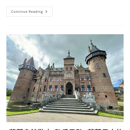
環
的
少
[荷
Continue Reading
女）
蘭
馬
斯
垂
克]
市
區
景
點//
教
堂
改
建
而
成，
全
世
界
最
美
的
書
店：
天
堂
書
店
Boekhandel
Dominicanen