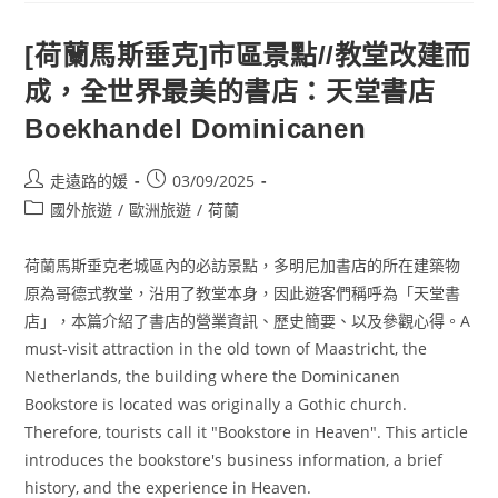
必
訪
景
[荷蘭馬斯垂克]市區景點//教堂改建而
點//
莫
成，全世界最美的書店：天堂書店
瑞
泰
斯
Boekhandel Dominicanen
皇
家
美
Post
Post
走遠路的媛
03/09/2025
術
館
author:
published:
Post
國外旅遊
/
歐洲旅遊
/
荷蘭
Mauritshuis，
收
category:
藏
荷
荷蘭馬斯垂克老城區內的必訪景點，多明尼加書店的所在建築物
蘭
黃
原為哥德式教堂，沿用了教堂本身，因此遊客們稱呼為「天堂書
金
店」，本篇介紹了書店的營業資訊、歷史簡要、以及參觀心得。A
時
期
must-visit attraction in the old town of Maastricht, the
畫
作
Netherlands, the building where the Dominicanen
（鎮
館
Bookstore is located was originally a Gothic church.
之
Therefore, tourists call it "Bookstore in Heaven". This article
寶：
戴
introduces the bookstore's business information, a brief
珍
珠
history, and the experience in Heaven.
耳