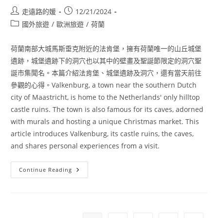
Post
Post
走遠路的媛
12/21/2024
author:
published:
Post
國外旅遊
/
歐洲旅遊
/
荷蘭
category:
荷蘭南部大城馬斯垂克附近的法肯堡，擁有荷蘭唯一的山丘城堡
遺跡，城堡遺跡下的洞穴也以其中的壁畫及聖誕節限定的洞穴聖
誕市集聞名。本篇介紹法肯堡、城堡遺跡及洞穴，還有當天前往
參觀的心得。Valkenburg, a town near the southern Dutch
city of Maastricht, is home to the Netherlands' only hilltop
castle ruins. The town is also famous for its caves, adorned
with murals and hosting a unique Christmas market. This
article introduces Valkenburg, its castle ruins, the caves,
and shares personal experiences from a visit.
[荷
Continue Reading
蘭
法
肯
堡]
馬
斯
垂