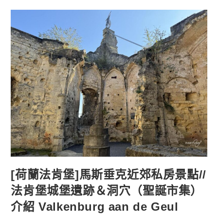
支]
私
房
景
點//
荷
蘭
最
大
的
城
堡：
德
哈
爾
城
堡
Kasteel
De
Haar
[荷蘭法肯堡]馬斯垂克近郊私房景點//
法肯堡城堡遺跡＆洞穴（聖誕市集）
介紹 Valkenburg aan de Geul