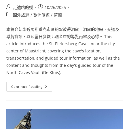
Post
Post
走遠路的媛
10/26/2025
author:
published:
Post
國外旅遊
/
歐洲旅遊
/
荷蘭
category:
本篇介紹鄰近馬斯垂克市區的聖彼得洞窟，洞窟的地點、交通及
導覽資訊，以及當日參觀北洞金庫的導覽內容及心得。 This
article introduces the St. Pietersberg Caves near the city
center of Maastricht, covering the cave's location,
transportation, and guided tour information, as well as the
content and thoughts from the day's guided tour of the
North Caves Vault (De Kluis).
[荷
Continue Reading
蘭
馬
斯
垂
克]
近
市
區
景
點//