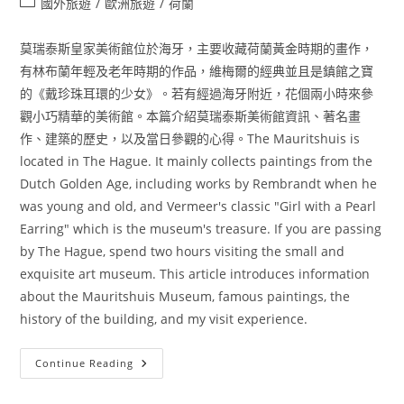
Post
大
國外旅遊
/
歐洲旅遊
/
荷蘭
型
category:
的
起
莫瑞泰斯皇家美術館位於海牙，主要收藏荷蘭黃金時期的畫作，
司
市
有林布蘭年輕及老年時期的作品，維梅爾的經典並且是鎮館之寶
集：
阿
的《戴珍珠耳環的少女》。若有經過海牙附近，花個兩小時來參
克
觀小巧精華的美術館。本篇介紹莫瑞泰斯美術館資訊、著名畫
馬
起
作、建築的歷史，以及當日參觀的心得。The Mauritshuis is
司
市
located in The Hague. It mainly collects paintings from the
集
Alkmaar
Dutch Golden Age, including works by Rembrandt when he
Kaasmarkt
was young and old, and Vermeer's classic "Girl with a Pearl
Earring" which is the museum's treasure. If you are passing
by The Hague, spend two hours visiting the small and
exquisite art museum. This article introduces information
about the Mauritshuis Museum, famous paintings, the
history of the building, and my visit experience.
[荷
Continue Reading
蘭
海
牙]