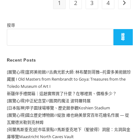
1
2
3
4
Go to t
克
近
郊
私
房
搜尋
景
點//
法
搜
肯
尋
堡
城
堡
遺
Recent Posts
跡
＆
洞
[展覽心得]富邦美術館//古典光影大師: 林布蘭到哥雅─托雷多美術館珍
穴
（聖
藏展 I Old Masters from Rembrandt to Goya: Treasures from the
誕
Toledo Museum of Art I
市
集）
新疆伴手禮開箱｜這趟實際買了什麼？在哪裡買、價格多少？
介
紹
[展覽心得]中正紀念堂//圓潤的魔法 波特羅特展
Valkenburg
[日本阪神]甲子園球場導覽、歷史館參觀Koshien Stadium
Aan
De
[展覽心得]國立歷史博物館//綻放 維也納美景宮百年花繪名作展 — 從
Geul
瓦爾德米勒到克林姆
[荷蘭馬斯垂克]近市區景點//馬斯垂克地下（聖彼得）洞窟：北洞與金
庫導覽Maastricht North Caves Vault