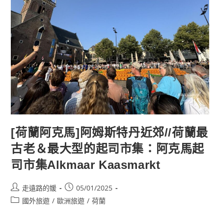
馬
斯
垂
克
地
下
（聖
彼
得）
洞
窟：
北
洞
與
金
庫
導
覽
Maastricht
[荷蘭阿克馬]阿姆斯特丹近郊//荷蘭最
North
Caves
古老＆最大型的起司市集：阿克馬起
Vault
司市集Alkmaar Kaasmarkt
Post
Post
走遠路的媛
05/01/2025
author:
published:
Post
國外旅遊
/
歐洲旅遊
/
荷蘭
category: