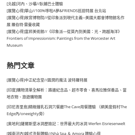
[北越]河內、沙壩//臥鋪巴士體驗
[展覽心得]華山//100%哆啦A夢&FRIENDS巡迴特展 台北站
[展覽心得]故宮博物院//從印象派到現代主義─美國大都會博物館名作
展 羅伯特·雷曼收藏
[展覽心得]富邦美術館//《印象派—從莫內到美國：光・跨越海洋》
Frontiers of Impressionism: Paintings from the Worcester Art
Museum
熱門文章
[展覽心得]中正紀念堂//圓潤的魔法 波特羅特展
[印度]購物清單全解析：路邊紀念品、超市零食、喜馬拉雅保養品、當
地衣物、旅遊購物團
[印尼峇里島]精緻鐘乳石洞穴餐廳The Cave用餐體驗 （網美度假村The
Edge內/oneeighty旁）
[奧地利]薩爾斯堡冰洞歷險記：世界最大的冰洞 Werfen Eisriesenwelt
[越南河內]越式洗髮體驗//Nhà Spa ＆ Amora 體驗心得