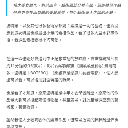
積之美立體化，對他而言，藝術屬於公共空間，期許雕塑作品
帶來更直接而具體的美觀感受，拉近藝術與人之間的距離。
波特羅、以及其他很多藝術家都說：素描是一切的基礎。也真沒
想到這次特展也能展出小量的素描作品，看了很多大型水彩畫作
後，看這些素描變得小巧可愛。
在這一區也剛好會進到中正紀念堂裡的放映廳，會重複輪播片長
約11分鐘的介紹影片，影片內容擷取自《圓滾滾藝術家-費爾南
多．波特羅｜BOTERO》（應該算是紀錄片訪談電影），個人建
議可以看，可以增加對波特羅的瞭解。
也是看了才知道，原來波特羅是中年才去學習雕塑，原來他的作
品量大到可以撐起兩個博物館，甚至廣場。對於產量這麼高的藝
術家，著實敬佩。
雖然我個人比較喜歡他的繪畫作品，但現場放置的胖胖雕塑們也
是挺可愛。