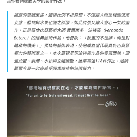
讓你看夠膨脹美學的藝術作品。
飽滿的筆觸風格，體積比例不按常理，不僅讓人物呈現圓滾滾
姿態，動物與水果也隨之膨脹，如此誇張又讓人會心一笑的畫
作，正是哥倫比亞藝術大師-費爾南多．波特羅（Fernando
Botero）的經典藝術作品。他曾說：「我畫的不是胖，而是對
體積的讚美！」獨特的藝術表現，使他成為當代最具特色與影
響力的藝術家之一。本次展覽呈現波特羅作品的豐富面貌，涵
蓋油畫、素描、水彩與立體雕塑，匯集高達118件作品，邀請
觀眾今夏一起來感受圓潤療癒的無限魅力。