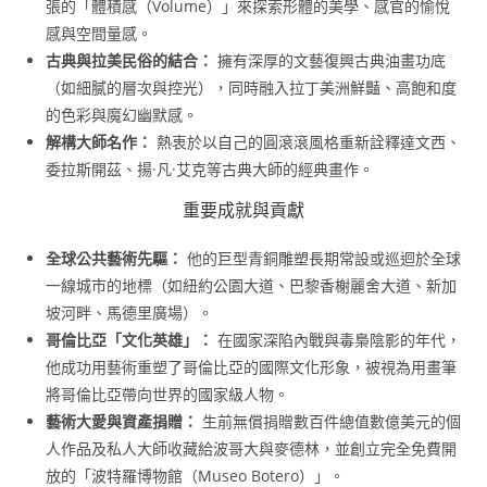
張的「體積感（Volume）」來探索形體的美學、感官的愉悅
感與空間量感。
古典與拉美民俗的結合：
擁有深厚的文藝復興古典油畫功底
（如細膩的層次與控光），同時融入拉丁美洲鮮豔、高飽和度
的色彩與魔幻幽默感。
解構大師名作：
熱衷於以自己的圓滾滾風格重新詮釋達文西、
委拉斯開茲、揚·凡·艾克等古典大師的經典畫作。
重要成就與貢獻
全球公共藝術先驅：
他的巨型青銅雕塑長期常設或巡迴於全球
一線城市的地標（如紐約公園大道、巴黎香榭麗舍大道、新加
坡河畔、馬德里廣場）。
哥倫比亞「文化英雄」：
在國家深陷內戰與毒梟陰影的年代，
他成功用藝術重塑了哥倫比亞的國際文化形象，被視為用畫筆
將哥倫比亞帶向世界的國家級人物。
藝術大愛與資產捐贈：
生前無償捐贈數百件總值數億美元的個
人作品及私人大師收藏給波哥大與麥德林，並創立完全免費開
放的「波特羅博物館（Museo Botero）」。