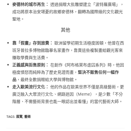
麥德林的城市再生：
透過捐贈大批雕塑建立「波特羅廣場」，
成功將原本治安堪憂的故鄉麥德林，翻轉為國際級的文化觀光
聖地。
其他
靠「假畫」存到旅費：
歐洲留學初期生活極度困頓，他曾在西
班牙普拉多博物館臨摹名家畫作，靠賣這些複製畫給觀光客來
賺取學費與生活費。
正義感與拒售原則：
在創作《阿布格萊布虐囚系列》時，他因
極度憤怒而純粹為了歷史見證而畫，
堅決不販售任何一幅作
品
，最終全數捐贈給大學與博物館。
走入歐美流行文化：
他的作品在歐美世界不僅是高級藝術，更
廣泛融入大眾流行文化、網路迷因（Meme），是少數「不分
階層、不需藝術背景也能一眼認出並看懂」的當代藝術大師。
TAGS
:
展覽
,
藝術