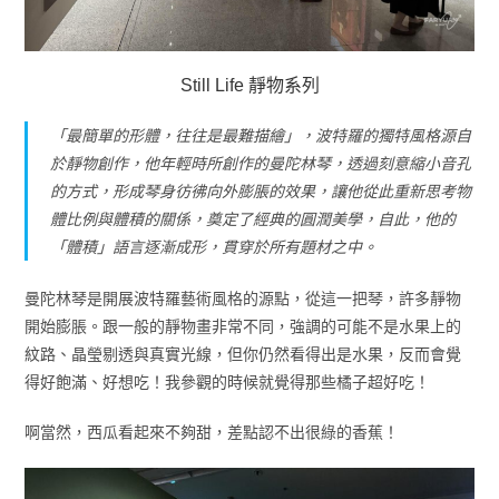
Still Life 靜物系列
「最簡單的形體，往往是最難描繪」，波特羅的獨特風格源自
於靜物創作，他年輕時所創作的曼陀林琴，透過刻意縮小音孔
的方式，形成琴身彷彿向外膨脹的效果，讓他從此重新思考物
體比例與體積的關係，奠定了經典的圓潤美學，自此，他的
「體積」語言逐漸成形，貫穿於所有題材之中。
曼陀林琴是開展波特羅藝術風格的源點，從這一把琴，許多靜物
開始膨脹。跟一般的靜物畫非常不同，強調的可能不是水果上的
紋路、晶瑩剔透與真實光線，但你仍然看得出是水果，反而會覺
得好飽滿、好想吃！我參觀的時候就覺得那些橘子超好吃！
啊當然，西瓜看起來不夠甜，差點認不出很綠的香蕉！