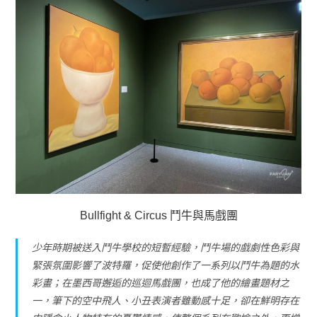
Bullfight & Circus 鬥牛與馬戲團
少年時期被送入鬥牛學校的短暫經驗，鬥牛場的戲劇性色彩與
緊張氛圍影響了波特羅，促使他創作了一系列以鬥牛為題的水
彩畫；在墨西哥邂逅的巡迴馬戲團，也成了他的繪畫題材之
一，筆下的空中飛人、小丑表演者雖動感十足，卻在鮮明存在