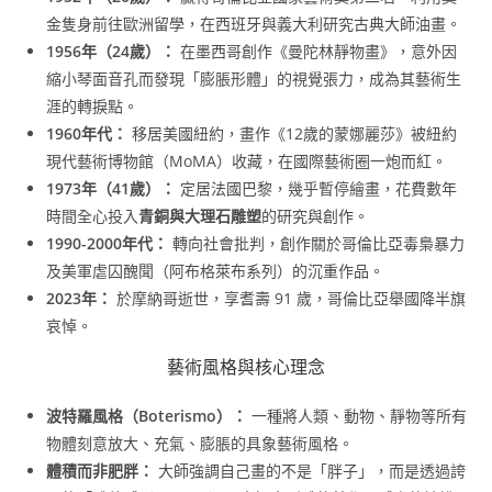
金隻身前往歐洲留學，在西班牙與義大利研究古典大師油畫。
1956年（24歲）：
在墨西哥創作《曼陀林靜物畫》，意外因
縮小琴面音孔而發現「膨脹形體」的視覺張力，成為其藝術生
涯的轉捩點。
1960年代：
移居美國紐約，畫作《12歲的蒙娜麗莎》被紐約
現代藝術博物館（MoMA）收藏，在國際藝術圈一炮而紅。
1973年（41歲）：
定居法國巴黎，幾乎暫停繪畫，花費數年
時間全心投入
青銅與大理石雕塑
的研究與創作。
1990-2000年代：
轉向社會批判，創作關於哥倫比亞毒梟暴力
及美軍虐囚醜聞（阿布格萊布系列）的沉重作品。
2023年：
於摩納哥逝世，享耆壽 91 歲，哥倫比亞舉國降半旗
哀悼。
藝術風格與核心理念
波特羅風格（Boterismo）：
一種將人類、動物、靜物等所有
物體刻意放大、充氣、膨脹的具象藝術風格。
體積而非肥胖：
大師強調自己畫的不是「胖子」，而是透過誇