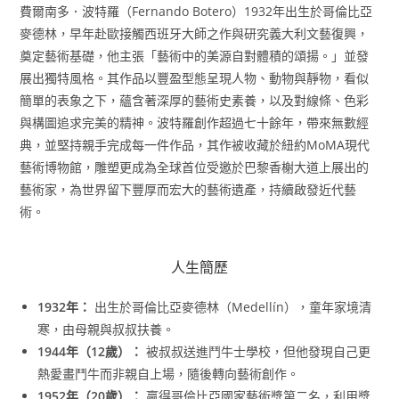
費爾南多．波特羅（Fernando Botero）1932年出生於哥倫比亞
麥德林，早年赴歐接觸西班牙大師之作與研究義大利文藝復興，
奠定藝術基礎，他主張「藝術中的美源自對體積的頌揚。」並發
展出獨特風格。其作品以豐盈型態呈現人物、動物與靜物，看似
簡單的表象之下，蘊含著深厚的藝術史素養，以及對線條、色彩
與構圖追求完美的精神。波特羅創作超過七十餘年，帶來無數經
典，並堅持親手完成每一件作品，其作被收藏於紐約MoMA現代
藝術博物館，雕塑更成為全球首位受邀於巴黎香榭大道上展出的
藝術家，為世界留下豐厚而宏大的藝術遺產，持續啟發近代藝
術。
人生簡歷
1932年：
出生於哥倫比亞麥德林（Medellín），童年家境清
寒，由母親與叔叔扶養。
1944年（12歲）：
被叔叔送進鬥牛士學校，但他發現自己更
熱愛畫鬥牛而非親自上場，隨後轉向藝術創作。
1952年（20歲）：
贏得哥倫比亞國家藝術獎第二名，利用獎