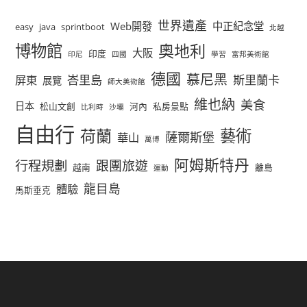
世界遺產
Web開發
中正紀念堂
easy
java
sprintboot
北越
博物館
奧地利
大阪
印度
印尼
四國
學習
富邦美術館
德國
慕尼黑
峇里島
斯里蘭卡
屏東
展覽
師大美術館
維也納
美食
日本
松山文創
河內
私房景點
比利時
沙壩
自由行
荷蘭
藝術
薩爾斯堡
華山
萬博
阿姆斯特丹
行程規劃
跟團旅遊
越南
離島
運動
龍目島
體驗
馬斯垂克