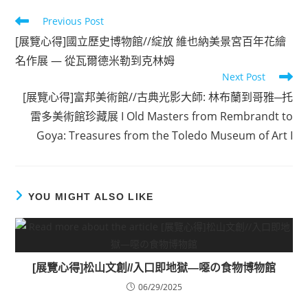
Read
Previous Post
more
[展覽心得]國立歷史博物館//綻放 維也納美景宮百年花繪
articles
名作展 — 從瓦爾德米勒到克林姆
Next Post
[展覽心得]富邦美術館//古典光影大師: 林布蘭到哥雅─托
雷多美術館珍藏展 I Old Masters from Rembrandt to
Goya: Treasures from the Toledo Museum of Art I
YOU MIGHT ALSO LIKE
[展覽心得]松山文創//入口即地獄—噁の食物博物館
06/29/2025