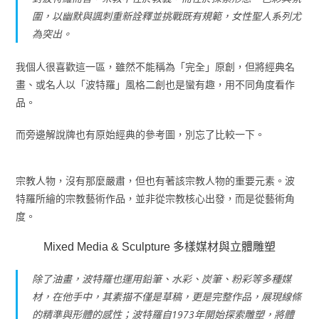
圍，以幽默與諷刺重新詮釋並挑戰既有規範，女性聖人系列尤
為突出。
我個人很喜歡這一區，雖然不能稱為「完全」原創，但將經典名
畫、或名人以「波特羅」風格二創也是蠻有趣，用不同角度看作
品。
而旁邊解說牌也有原始經典的參考圖，別忘了比較一下。
宗教人物，沒有那麼嚴肅，但也有著該宗教人物的重要元素。波
特羅所繪的宗教藝術作品，並非從宗教核心出發，而是從藝術角
度。
Mixed Media & Sculpture 多樣媒材與立體雕塑
除了油畫，波特羅也運用鉛筆、水彩、炭筆、粉彩等多種媒
材，在他手中，其素描不僅是草稿，更是完整作品，展現線條
的精準與形體的感性；波特羅自1973年開始探索雕塑，將體