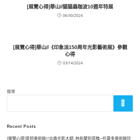
[展覽心得]華山//貓貓蟲咖波10週年特展
06/30/2024
[展覽心得]華山//《印象派150周年光影藝術展》參觀
心得
03/14/2024
搜尋
搜
尋
Recent Posts
[展覽心得]富邦美術館//古典光影大師: 林布蘭到哥雅─托雷多美術館珍