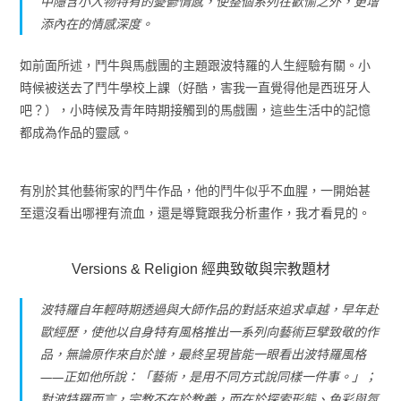
中隱含小人物特有的憂鬱情感，使整個系列在歡愉之外，更增
添內在的情感深度。
如前面所述，鬥牛與馬戲團的主題跟波特羅的人生經驗有關。小
時候被送去了鬥牛學校上課（好酷，害我一直覺得他是西班牙人
吧？），小時候及青年時期接觸到的馬戲團，這些生活中的記憶
都成為作品的靈感。
有別於其他藝術家的鬥牛作品，他的鬥牛似乎不血腥，一開始甚
至還沒看出哪裡有流血，還是導覽跟我分析畫作，我才看見的。
Versions & Religion 經典致敬與宗教題材
波特羅自年輕時期透過與大師作品的對話來追求卓越，早年赴
歐經歷，使他以自身特有風格推出一系列向藝術巨擘致敬的作
品，無論原作來自於誰，最終呈現皆能一眼看出波特羅風格
——正如他所說：「藝術，是用不同方式說同樣一件事。」；
對波特羅而言，宗教不在於教義，而在於探索形態、色彩與氛