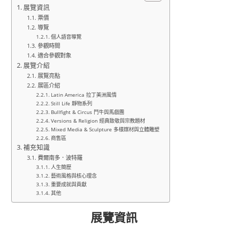
展覽資訊
票價
導覽
個人語音導覽
參觀時間
適合參觀對象
展覽介紹
展覽亮點
展區介紹
Latin America 拉丁美洲風情
Still Life 靜物系列
Bullfight & Circus 鬥牛與馬戲團
Versions & Religion 經典致敬與宗教題材
Mixed Media & Sculpture 多樣媒材與立體雕塑
商售區
補充知識
費爾南多．波特羅
人生簡歷
藝術風格與核心理念
重要成就與貢獻
其他
展覽資訊