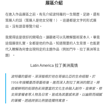
展區介紹
在進入作品展區之前，有先介紹波特羅的一生簡歷、足跡，還有
策展人的話（策展人是他女兒喔！）。這邊都是文字的形式展
出，沒有語音導覽介紹。
我覺得這是很好的開場白，讓觀者可以先瞭解藝術家本人，畢竟
這個展很扎實，全都是他的作品，知道簡要的人生背景，也能更
代入瞭解為何會出現特定的主題作品（例如鬥牛、拉丁美洲等主
題）。
Latin America 拉丁美洲風情
波特羅的藝術，深深植根於他在哥倫比亞的生命經驗。於
1956年接觸墨西哥藝術後，進而深入對拉丁美洲的關注，將
故鄉鮮明的街頭色彩與豐富的文化生命融入創作，音樂家、修
女與掌權者等人物及日常，皆成為其靈感來源，以幽默而細膩
的筆觸，透過誇張比例營造獨特寓意。