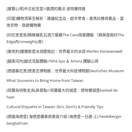
[展覽心得]中正紀念堂//圓潤的魔法 波特羅特展
[印度]購物清單全解析：路邊紀念品、超市零食、喜馬拉雅保養品、當
地衣物、旅遊購物團
[印尼峇里島]精緻鐘乳石洞穴餐廳The Cave用餐體驗 （網美度假村The
Edge內/oneeighty旁）
[奧地利]薩爾斯堡冰洞歷險記：世界最大的冰洞 Werfen Eisriesenwelt
[越南河內]越式洗髮體驗//Nhà Spa ＆ Amora 體驗心得
[德國慕尼黑]德意志博物館：世界最大科技博物館Deutsches Museum
What Souvenirs to Bring Home from Taiwan
[荷蘭烏特勒支]私房景點//荷蘭最大的城堡：德哈爾城堡kasteel de
haar
Cultural Etiquette in Taiwan: Do’s, Don’ts & Friendly Tips
[德國海德堡] 海德堡纜車搭乘與介紹 (海德堡一日遊-上) heidelberger
bergbahnan