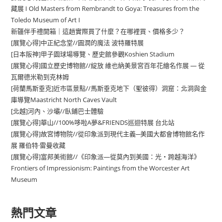
藏展 I Old Masters from Rembrandt to Goya: Treasures from the
Toledo Museum of Art I
新疆伴手禮開箱｜這趟實際買了什麼？在哪裡買、價格多少？
[展覽心得]中正紀念堂//圓潤的魔法 波特羅特展
[日本阪神]甲子園球場導覽、歷史館參觀Koshien Stadium
[展覽心得]國立歷史博物館//綻放 維也納美景宮百年花繪名作展 — 從
瓦爾德米勒到克林姆
[荷蘭馬斯垂克]近市區景點//馬斯垂克地下（聖彼得）洞窟：北洞與金
庫導覽Maastricht North Caves Vault
[北越]河內、沙壩//臥鋪巴士體驗
[展覽心得]華山//100%哆啦A夢&FRIENDS巡迴特展 台北站
[展覽心得]故宮博物院//從印象派到現代主義─美國大都會博物館名作
展 羅伯特·雷曼收藏
[展覽心得]富邦美術館//《印象派—從莫內到美國：光・跨越海洋》
Frontiers of Impressionism: Paintings from the Worcester Art
Museum
熱門文章