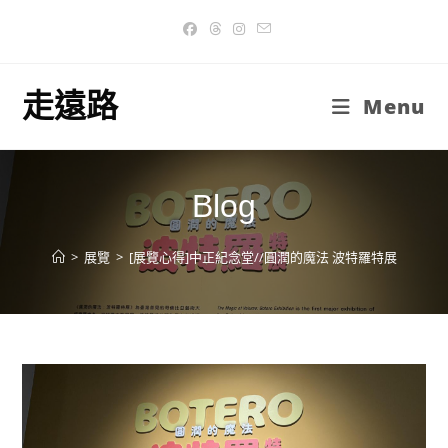
Skip
to
content
走遠路
Menu
Blog
>
展覽
>
[展覽心得]中正紀念堂//圓潤的魔法 波特羅特展