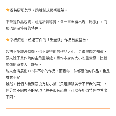
獨特膨脹美學，跳脫制式藝術框架。
不管是作品說明，或是語音導覽，會一直重複出現「膨脹」，而
那也是波特羅的特色。
幸福療癒，超過百件的「重量級」作品首度登台。
起初不認識波特羅，也不曉得他的作品大小。走進展間才知道，
原來除了畫作內的主角重量級，畫作本身的大小也重量級！比我
想像的還要大上許多。
能來台灣展出118件不小的作品，而且每一件都是他的作品，也是
誠意十足！
雖然，我個人看到最後有點小膩（只是膨脹美學不算我的菜），
但分類不同展區的呈現也算是很有心意，可以在相似特色中看出
不同。