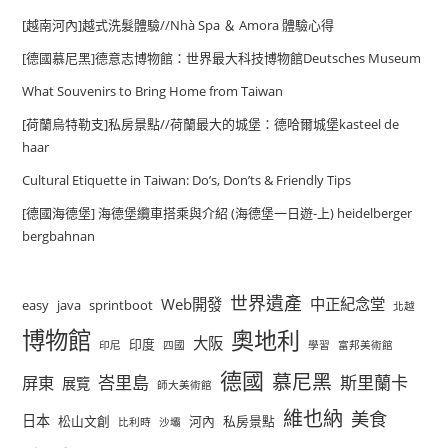
[越南河內]越式洗髮體驗//Nhà Spa ＆ Amora 體驗心得
[德國慕尼黑]德意志博物館：世界最大科技博物館Deutsches Museum
What Souvenirs to Bring Home from Taiwan
[荷蘭烏特勒支]私房景點//荷蘭最大的城堡：德哈爾城堡kasteel de
haar
Cultural Etiquette in Taiwan: Do’s, Don’ts & Friendly Tips
[德國海德堡] 海德堡纜車搭乘與介紹 (海德堡一日遊-上) heidelberger
bergbahnan
世界遺產
Web開發
中正紀念堂
easy
java
sprintboot
北越
博物館
奧地利
大阪
印度
印尼
四國
學習
富邦美術館
德國
慕尼黑
峇里島
斯里蘭卡
屏東
展覽
師大美術館
維也納
美食
日本
松山文創
河內
私房景點
比利時
沙壩