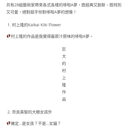
共有28組藝術家帶來各式各樣的哆啦A夢，既經典又創新、既特別
又可愛，絕對超乎你對哆啦A夢的想像！
村上隆的Kaikai Kiki Flower
村上隆的作品是我覺得最原汁原味的哆啦A夢。
巨
大
的
村
上
隆
作
品
奈良美智的大眼女孩外
確定…是女孩？不是…女貓？