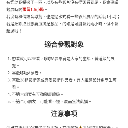
有鑑於我錯過了一區，以及有些影片沒有從頭看到尾，我會建議
觀展時間
預留1.5小時
。
若沒有租借語音導覽、也是過水式看一些影片展品的話就1小時；
若是細節控且想要血拚紀念品，的確是可能會到兩小時，但不會
超過啦！
適合參觀對象
想看就可以來看，哆啦A夢畢竟是大家的童年，普遍級的展
覽。
喜歡哆啦A夢者。
喜歡28組藝術家或喜愛藝術作品者，有人推薦設計系學生可
看。
不適合想要有互動觀展體驗。
不適合小朋友：可能看不懂、展品無法亂摸。
注意事項
列出官方網站公布的注意事項，其中幾項
為我認為較重要，且