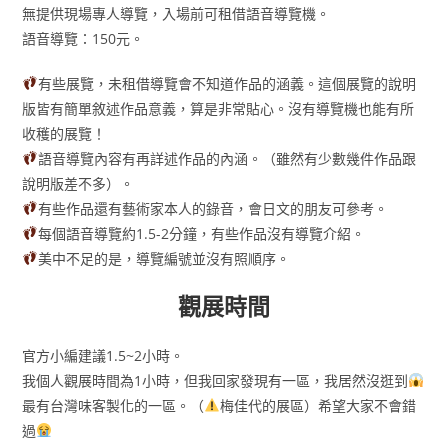
無提供現場專人導覽，入場前可租借語音導覽機。
語音導覽：150元。
有些展覽，未租借導覽會不知道作品的涵義。這個展覽的說明
版皆有簡單敘述作品意義，算是非常貼心。沒有導覽機也能有所
收穫的展覽！
語音導覽內容有再詳述作品的內涵。（雖然有少數幾件作品跟
說明版差不多）。
有些作品還有藝術家本人的錄音，會日文的朋友可參考。
每個語音導覽約1.5-2分鐘，有些作品沒有導覽介紹。
美中不足的是，導覽編號並沒有照順序。
觀展時間
官方小編建議1.5~2小時。
我個人觀展時間為1小時，但我回家發現有一區，我居然沒逛到
最有台灣味客製化的一區。（
梅佳代的展區）希望大家不會錯
過