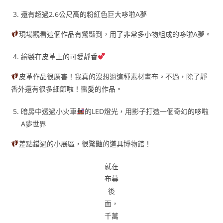
還有超過2.6公尺高的粉紅色巨大哆啦A夢
現場觀看這個作品有驚豔到，用了非常多小物組成的哆啦A夢。
繪製在皮革上的可愛靜香
皮革作品很厲害！我真的沒想過這種素材畫布。不過，除了靜
香外還有很多細節啦！蠻愛的作品。
暗房中透過小火車
的LED燈光，用影子打造一個奇幻的哆啦
A夢世界
差點錯過的小展區，很驚豔的道具博物館！
就在
布幕
後
面，
千萬