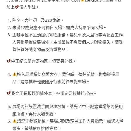
加上
個人附註。
除夕、大年初一及228休館。
未滿12歲兒童不可獨自入場，需成人持票陪同入場。
主辦單位不主動提供寄物服務，嬰兒車及大型行李需配合工作
人員指示置放展場外，主辦單位不負責個人之財物損失，請妥
善保管好隨身物品及貴重物品。
中正紀念堂有寄物區，但要另外找。
進入展場請勿穿著大衣，背包請一律往前背，避免碰撞展
品。建議攜帶輕便隨身行李前往展覽會場。
我穿了長板輕羽絨外套，被規定要拉鍊拉起來。
展場內無設置洗手間與垃圾桶，請先至中正紀念堂場館內使用
廁所後，再行入場參觀。
請遵守參觀動線、展場規則及現場工作人員指示，如遇人潮
眾多，敬請依序排隊等候。