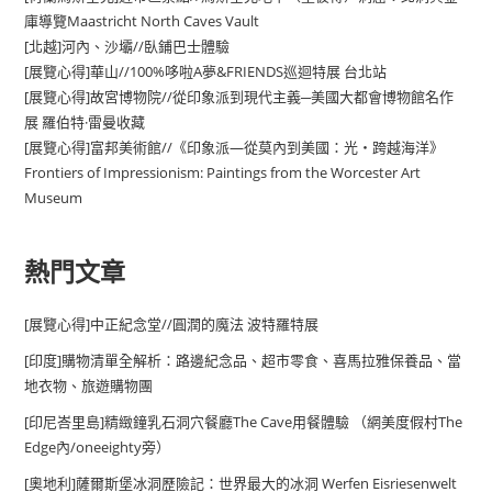
庫導覽Maastricht North Caves Vault
[北越]河內、沙壩//臥鋪巴士體驗
[展覽心得]華山//100%哆啦A夢&FRIENDS巡迴特展 台北站
[展覽心得]故宮博物院//從印象派到現代主義─美國大都會博物館名作
展 羅伯特·雷曼收藏
[展覽心得]富邦美術館//《印象派—從莫內到美國：光・跨越海洋》
Frontiers of Impressionism: Paintings from the Worcester Art
Museum
熱門文章
[展覽心得]中正紀念堂//圓潤的魔法 波特羅特展
[印度]購物清單全解析：路邊紀念品、超市零食、喜馬拉雅保養品、當
地衣物、旅遊購物團
[印尼峇里島]精緻鐘乳石洞穴餐廳The Cave用餐體驗 （網美度假村The
Edge內/oneeighty旁）
[奧地利]薩爾斯堡冰洞歷險記：世界最大的冰洞 Werfen Eisriesenwelt