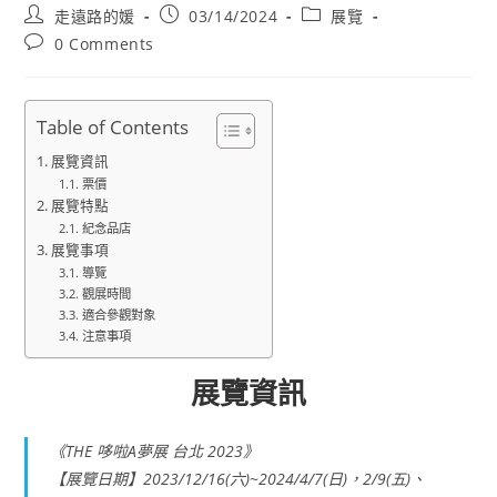
Post
Post
Post
走遠路的媛
03/14/2024
展覽
author:
published:
category:
Post
0 Comments
comments:
Table of Contents
展覽資訊
票價
展覽特點
紀念品店
展覽事項
導覽
觀展時間
適合參觀對象
注意事項
展覽資訊
《THE 哆啦A夢展 台北 2023》
【展覽日期】2023/12/16(六)~2024/4/7(日)，2/9(五)、