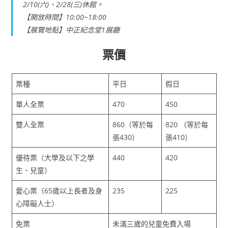
2/10(六)、2/28(三)休館。
【開放時間】10:00~18:00
【展覽地點】中正紀念堂1展廳
票價
票種
平日
假日
單人全票
470
450
雙人全票
860（等於每
820 （等於每
張430）
張410）
優待票（大學及以下之學
440
420
生、兒童）
愛心票（65歲以上長者及身
235
225
心障礙人士）
免票
未滿三歲的兒童免費入場