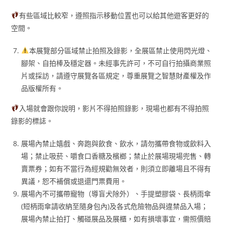
有些區域比較窄，遵照指示移動位置也可以給其他遊客更好的
空間。
本展覽部分區域禁止拍照及錄影，全展區禁止使用閃光燈、
腳架、自拍棒及穩定器。未經事先許可，不可自行拍攝商業照
片或採訪，請遵守展覽各區規定，尊重展覽之智慧財產權及作
品版權所有。
入場就會跟你說明，影片不得拍照錄影，現場也都有不得拍照
錄影的標誌。
展場內禁止嬉戲、奔跑與飲食、飲水，請勿攜帶食物或飲料入
場；禁止吸菸、嚼食口香糖及檳榔；禁止於展場現場兜售、轉
賣票券；如有不當行為經規勸無效者，則須立即離場且不得有
異議，恕不補償或退還門票費用。
展場內不可攜帶寵物（導盲犬除外）、手提塑膠袋、長柄雨傘
(短柄雨傘請收納至隨身包內)及各式危險物品與違禁品入場；
展場內禁止拍打、觸碰展品及展櫃，如有損壞事宜，需照價賠