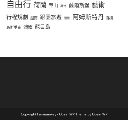
自由行
荷蘭
藝術
薩爾斯堡
華山
萬博
阿姆斯特丹
行程規劃
跟團旅遊
越南
離島
運動
龍目島
體驗
馬斯垂克
Copyright Faryuanway - OceanWP Theme by OceanWP