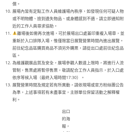
償。
展場內皆有定點工作人員維護場內秩序，如發現任何可疑人物
或不明物體、撿到遺失物品、或身體感到不適，請立即通知附
近的工作人員尋求協助。
離場後如需再次進場，可於展場出口處蓋印重複入場章，並
重新於入口排隊入場，惟僅限當日展覽營業時間內進出展覽。
前往紀念品區購買商品不須另外購票，請從出口處前往紀念品
區。
為維護觀展品質及安全，展場參觀人數達上限時，將進行人流
管制，售票處將暫停售票，敬請配合工作人員指示，於入口處
依序等候入場（最終入場時間17:30）。
展覽營業時間及規定若有所異動，請依現場或官方粉絲團公告
為準，上述事項若有未盡事宜，主辦單位保留活動之解釋權
利。
出口
的海
報，