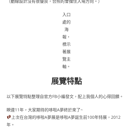
（動線設計沒有很優良，合照的會擋住入場方向。）
入口
處的
海
報，
標示
著展
覽主
軸。
展覽特點
以下展覽特點整理自官方FB小編發文，配上我個人的心得回饋。
睽違11年，大家期待的哆啦A夢終於來了~
上次在台灣的哆啦A夢展是哆啦A夢誕生前100年特展，2012
年。