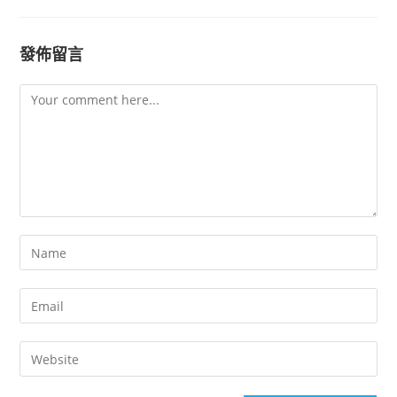
發佈留言
Comment
Enter
your
name
Enter
or
your
username
email
Enter
to
address
your
comment
to
website