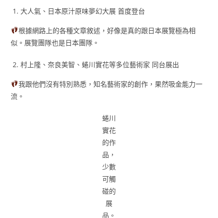
大人氣、日本原汁原味夢幻大展 首度登台
根據網路上的各種文章敘述，好像是真的跟日本展覽極為相
似。展覽團隊也是日本團隊。
村上隆、奈良美智、蜷川實花等多位藝術家 同台展出
我跟他們沒有特別熟悉，知名藝術家的創作，果然吸金能力一
流。
蜷川
實花
的作
品，
少數
可觸
碰的
展
品。