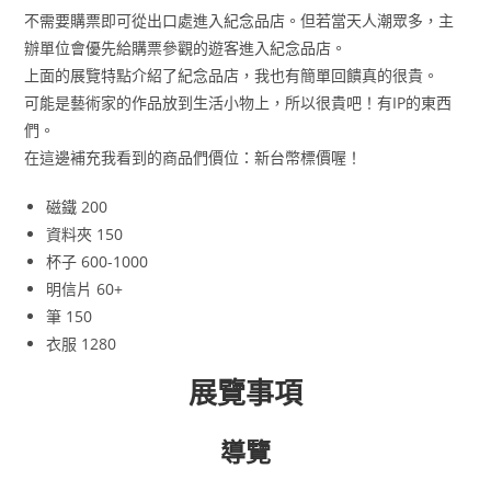
不需要購票即可從出口處進入紀念品店。但若當天人潮眾多，主
辦單位會優先給購票參觀的遊客進入紀念品店。
上面的展覽特點介紹了紀念品店，我也有簡單回饋真的很貴。
可能是藝術家的作品放到生活小物上，所以很貴吧！有IP的東西
們。
在這邊補充我看到的商品們價位：新台幣標價喔！
磁鐵 200
資料夾 150
杯子 600-1000
明信片 60+
筆 150
衣服 1280
展覽事項
導覽