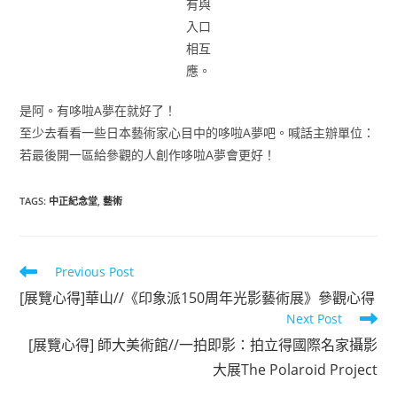
有與
入口
相互
應。
是阿。有哆啦A夢在就好了！
至少去看看一些日本藝術家心目中的哆啦A夢吧。喊話主辦單位：
若最後開一區給參觀的人創作哆啦A夢會更好！
TAGS
:
中正紀念堂
,
藝術
Read
Previous Post
more
[展覽心得]華山//《印象派150周年光影藝術展》參觀心得
articles
Next Post
[展覽心得] 師大美術館//一拍即影：拍立得國際名家攝影
大展The Polaroid Project