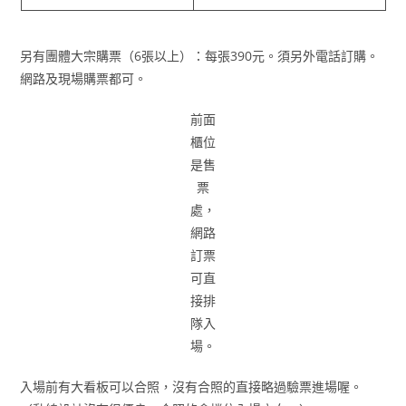
另有團體大宗購票（6張以上）：每張390元。須另外電話訂購。
網路及現場購票都可。
前面
櫃位
是售
票
處，
網路
訂票
可直
接排
隊入
場。
入場前有大看板可以合照，沒有合照的直接略過驗票進場喔。