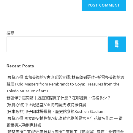
comment
URL
(optional)
搜尋
搜
尋
Recent Posts
[展覽心得]富邦美術館//古典光影大師: 林布蘭到哥雅─托雷多美術館珍
藏展 I Old Masters from Rembrandt to Goya: Treasures from the
Toledo Museum of Art I
新疆伴手禮開箱｜這趟實際買了什麼？在哪裡買、價格多少？
[展覽心得]中正紀念堂//圓潤的魔法 波特羅特展
[日本阪神]甲子園球場導覽、歷史館參觀Koshien Stadium
[展覽心得]國立歷史博物館//綻放 維也納美景宮百年花繪名作展 — 從
瓦爾德米勒到克林姆
[荷蘭馬斯垂克]近市區景點//馬斯垂克地下（聖彼得）洞窟：北洞與金