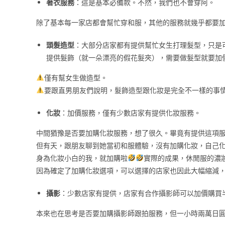
著衣服務
：這是基本必備款。不然，我們也不會穿阿。
除了基本每一家店都會幫忙穿和服，其他的服務就幾乎都要
頭髮造型
：大部分店家都有提供幫忙女生打理髮型，只是
提供髮飾（就一朵漂亮的假花髮夾），需要做髮型就要加
僅有幫女生做造型。
要跟直男朋友們說明，髮飾造型跟化妝是完全不一樣的事
化妝
：加價服務，僅有少數店家有提供化妝服務。
中間猶豫是否要加購化妝服務，想了很久。畢竟有提供這項
但有天，跟朋友聊到她當初和服體驗，沒有加購化妝，自己
身為化妝小白的我，就加購啦
實際的成果，休閒服的濃
因為確定了加購化妝選項，可以選擇的店家也因此大幅縮減
攝影
：少數店家有提供，店家有合作攝影師可以加價購買
本來也在思考是否要加購攝影師跟拍服務，但一小時兩萬日