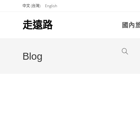
Skip
中文 (台灣)
English
to
content
走遠路
國內
Toggle
Blog
website
search