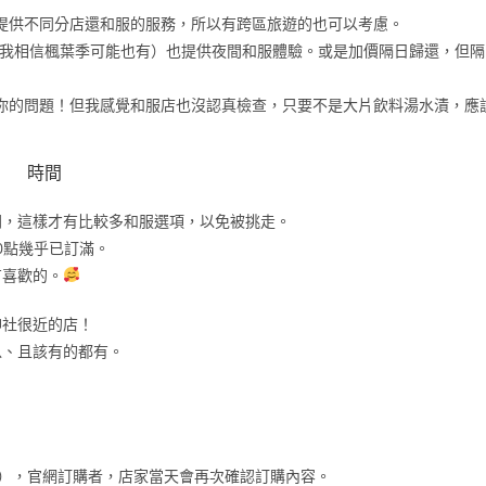
提供不同分店還和服的服務，所以有跨區旅遊的也可以考慮。
我相信楓葉季可能也有）也提供夜間和服體驗。或是加價隔日歸還，但隔
你的問題！但我感覺和服店也沒認真檢查，只要不是大片飲料湯水漬，應
時間
間，這樣才有比較多和服選項，以免被挑走。
0點幾乎已訂滿。
有喜歡的。
神社很近的店！
以、且該有的都有。
），官網訂購者，店家當天會再次確認訂購內容。