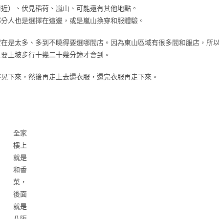
附近）、伏見稻荷、嵐山、可能還有其他地點。
部分人也是選擇在這邊，或是嵐山換穿和服體驗。
實在是太多、多到不曉得要選哪間店。因為東山區域有很多間和服店，所
是要上坡步行十幾二十幾分鐘才會到。
寺晃下來，然後再走上去還衣服，還完衣服再走下來。
全家
樓上
就是
和香
菜，
後面
就是
八阪