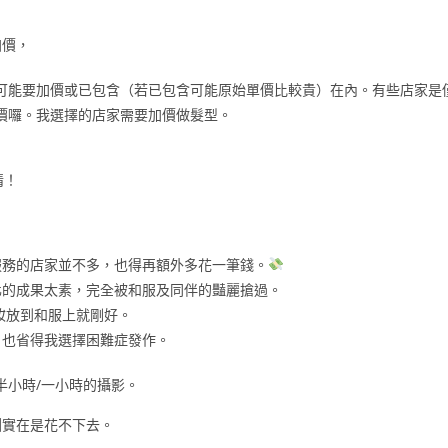
加價，
可能要加價或已包含（若已包含可能原始單價比較貴）在內。有些店家是
價囉。我選擇的店家需要加價做髮型。
情！
服務的店家並不多，也得再額外多花一筆錢。
化的成果太素，完全被和服及同伴的豔麗搶過。
妝放到和服上就剛好。
，也省得我選擇困難症發作。
半小時/一小時的攝影。
圓實在是花不下去。