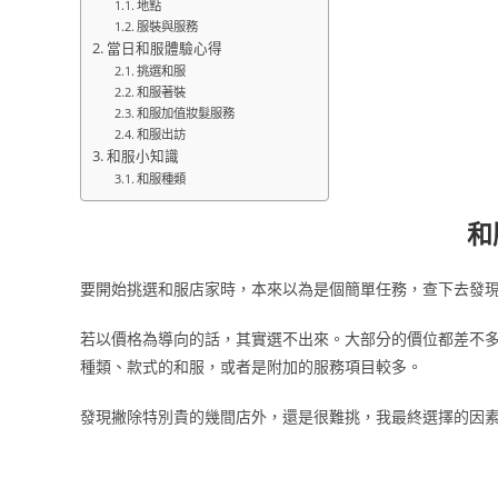
地點
服裝與服務
當日和服體驗心得
挑選和服
和服著裝
和服加值妝髮服務
和服出訪
和服小知識
和服種類
和
要開始挑選和服店家時，本來以為是個簡單任務，查下去發
若以價格為導向的話，其實選不出來。大部分的價位都差不
種類、款式的和服，或者是附加的服務項目較多。
發現撇除特別貴的幾間店外，還是很難挑，我最終選擇的因