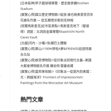
[日本阪神]甲子園球場導覽、歷史館參觀Koshien
Stadium
[展覽心得]國立歷史博物館//綻放 維也納美景宮百年
花繪名作展 — 從瓦爾德米勒到克林姆
[荷蘭馬斯垂克]近市區景點//馬斯垂克地下（聖彼
得）洞窟：北洞與金庫導覽Maastricht North
Caves Vault
[北越]河內、沙壩//臥鋪巴士體驗
[展覽心得]華山//100%哆啦A夢&FRIENDS巡迴特展
台北站
[展覽心得]故宮博物院//從印象派到現代主義─美國
大都會博物館名作展 羅伯特·雷曼收藏
[展覽心得]富邦美術館//《印象派—從莫內到美國：
多
光・跨越海洋》Frontiers of Impressionism:
Paintings from the Worcester Art Museum
熱門文章