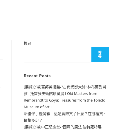
搜尋
搜
尋
Recent Posts
大
[展覽心得]富邦美術館//古典光影大師: 林布蘭到哥
雅─托雷多美術館珍藏展 I Old Masters from
Rembrandt to Goya: Treasures from the Toledo
Museum of Art I
新疆伴手禮開箱｜這趟實際買了什麼？在哪裡買、
價格多少？
[展覽心得]中正紀念堂//圓潤的魔法 波特羅特展