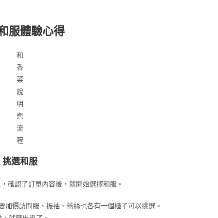
和服體驗心得
和
香
菜
說
明
與
流
程
挑選和服
員，確認了訂單內容後，就開始選擇和服。
若要加價訪問服、振袖、蕾絲也各有一個櫃子可以挑選。
輪，就篩出來了。