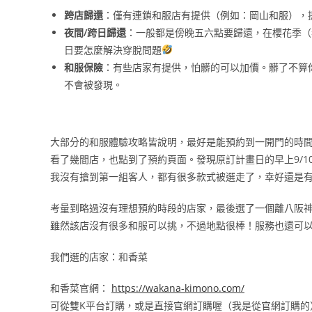
跨店歸還
：僅有連鎖和服店有提供（例如：岡山和服），
夜間/跨日歸還
：一般都是傍晚五六點要歸還，在櫻花季（
日要怎麼解決穿脫問題
和服保險
：有些店家有提供，怕髒的可以加價。髒了不算
不會被發現。
大部分的和服體驗攻略皆說明，最好是能預約到一開門的時
看了幾間店，也點到了預約頁面。發現原訂計畫日的早上9/1
我沒有搶到第一組客人，都有很多款式被選走了，幸好還是
考量到略過沒有理想預約時段的店家，最後選了一個離八阪
雖然該店沒有很多和服可以挑，不過地點很棒！服務也還可
我們選的店家：和香菜
和香菜官網：
https://wakana-kimono.com/
可從雙K平台訂購，或是直接官網訂購喔（我是從官網訂購的