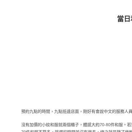
當日
預約九點的時間，九點抵達店面，剛好有會說中文的服務人
沒有加價的小紋和服就兩個櫃子，體感大約70-80件和服。
70件和服不算多，挑選的時間並沒有很長，總之就是篩了幾