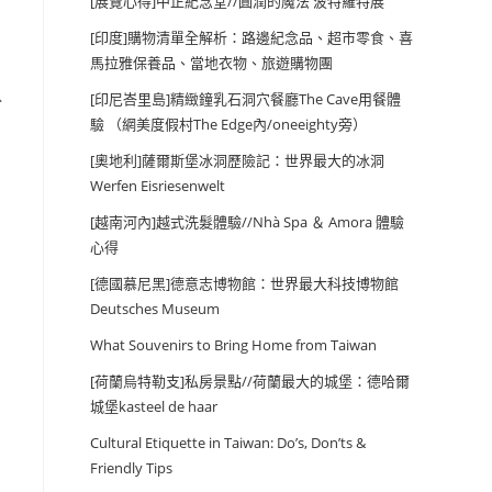
[展覽心得]中正紀念堂//圓潤的魔法 波特羅特展
[印度]購物清單全解析：路邊紀念品、超市零食、喜
馬拉雅保養品、當地衣物、旅遊購物團
以
[印尼峇里島]精緻鐘乳石洞穴餐廳The Cave用餐體
驗 （網美度假村The Edge內/oneeighty旁）
[奧地利]薩爾斯堡冰洞歷險記：世界最大的冰洞
Werfen Eisriesenwelt
[越南河內]越式洗髮體驗//Nhà Spa ＆ Amora 體驗
心得
[德國慕尼黑]德意志博物館：世界最大科技博物館
Deutsches Museum
What Souvenirs to Bring Home from Taiwan
[荷蘭烏特勒支]私房景點//荷蘭最大的城堡：德哈爾
城堡kasteel de haar
Cultural Etiquette in Taiwan: Do’s, Don’ts &
Friendly Tips