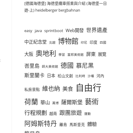
[德國海德堡] 海德堡纜車搭乘與介紹 (海德堡一日
遊-上) heidelberger bergbahnan
世界遺產
Web開發
easy
java
sprintboot
博物館
中正紀念堂
印度
北越
印尼
四國
奧地利
屏東
大阪
展覽
學習
富邦美術館
是
德國
慕尼黑
峇里島
師大美術館
斯里蘭卡
日本
松山文創
河內
比利時
沙壩
自由行
維也納
美食
私房景點
荷蘭
藝術
薩爾斯堡
華山
萬博
行程規劃
跟團旅遊
越南
運動
阿姆斯特丹
體驗
離島
馬斯垂克