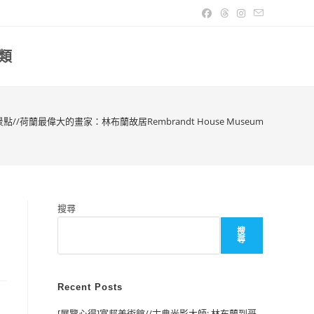
類
點//荷蘭最偉大的畫家：林布蘭故居Rembrandt House Museum
搜尋
搜
尋
Recent Posts
[展覽心得]富邦美術館//古典光影大師: 林布蘭到哥