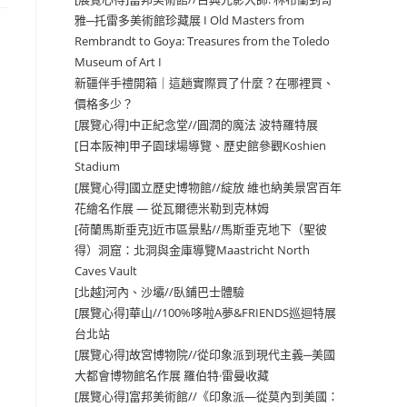
雅─托雷多美術館珍藏展 I Old Masters from
Rembrandt to Goya: Treasures from the Toledo
Museum of Art I
新疆伴手禮開箱｜這趟實際買了什麼？在哪裡買、
價格多少？
[展覽心得]中正紀念堂//圓潤的魔法 波特羅特展
[日本阪神]甲子園球場導覽、歷史館參觀Koshien
Stadium
[展覽心得]國立歷史博物館//綻放 維也納美景宮百年
花繪名作展 — 從瓦爾德米勒到克林姆
[荷蘭馬斯垂克]近市區景點//馬斯垂克地下（聖彼
得）洞窟：北洞與金庫導覽Maastricht North
Caves Vault
[北越]河內、沙壩//臥鋪巴士體驗
[展覽心得]華山//100%哆啦A夢&FRIENDS巡迴特展
台北站
[展覽心得]故宮博物院//從印象派到現代主義─美國
大都會博物館名作展 羅伯特·雷曼收藏
[展覽心得]富邦美術館//《印象派—從莫內到美國：