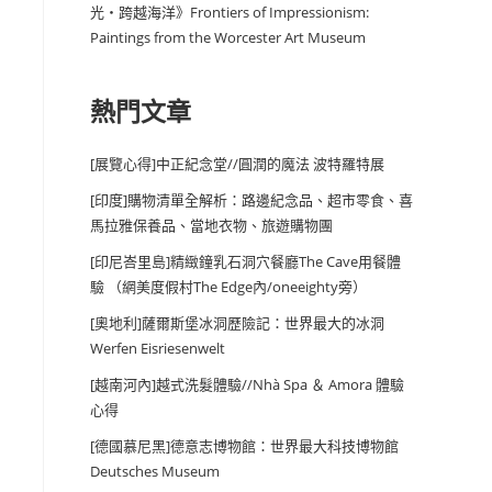
光・跨越海洋》Frontiers of Impressionism:
Paintings from the Worcester Art Museum
熱門文章
[展覽心得]中正紀念堂//圓潤的魔法 波特羅特展
[印度]購物清單全解析：路邊紀念品、超市零食、喜
馬拉雅保養品、當地衣物、旅遊購物團
[印尼峇里島]精緻鐘乳石洞穴餐廳The Cave用餐體
驗 （網美度假村The Edge內/oneeighty旁）
[奧地利]薩爾斯堡冰洞歷險記：世界最大的冰洞
Werfen Eisriesenwelt
[越南河內]越式洗髮體驗//Nhà Spa ＆ Amora 體驗
心得
[德國慕尼黑]德意志博物館：世界最大科技博物館
Deutsches Museum