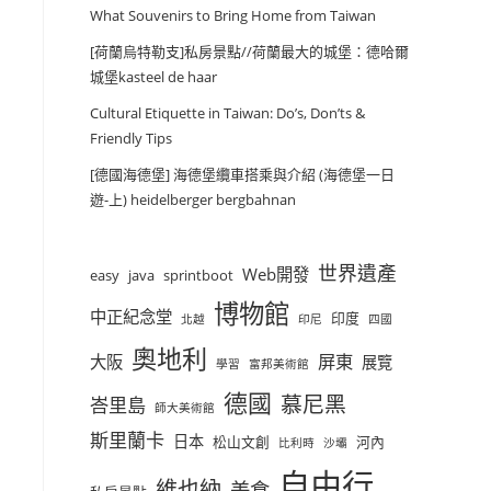
What Souvenirs to Bring Home from Taiwan
[荷蘭烏特勒支]私房景點//荷蘭最大的城堡：德哈爾
城堡kasteel de haar
Cultural Etiquette in Taiwan: Do’s, Don’ts &
Friendly Tips
[德國海德堡] 海德堡纜車搭乘與介紹 (海德堡一日
遊-上) heidelberger bergbahnan
世界遺產
Web開發
easy
java
sprintboot
博物館
中正紀念堂
印度
北越
印尼
四國
奧地利
屏東
大阪
展覽
學習
富邦美術館
德國
慕尼黑
峇里島
師大美術館
斯里蘭卡
日本
松山文創
河內
比利時
沙壩
自由行
維也納
美食