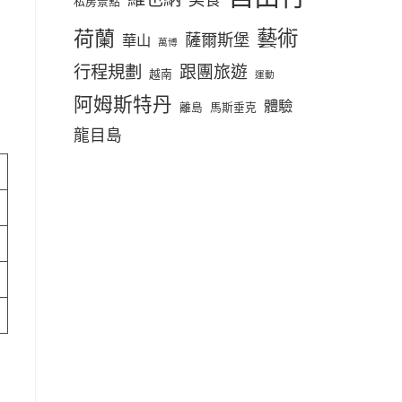
私房景點
荷蘭
藝術
薩爾斯堡
華山
萬博
行程規劃
跟團旅遊
越南
運動
阿姆斯特丹
體驗
離島
馬斯垂克
龍目島