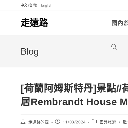
Skip
中文 (台灣)
English
to
content
走遠路
國內
Toggle
Blog
website
[荷蘭阿姆斯特丹]景點/
search
居Rembrandt House 
Post
Post
Post
走遠路的媛
11/03/2024
國外旅遊
/
歐
author:
published:
category: