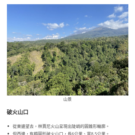
山景
破火山口
從東邊望去，林賈尼火山呈現出陡峭的圓錐形輪廓。
但西邊，有橢圓形破火山口，長6公里、寬8.5公里。