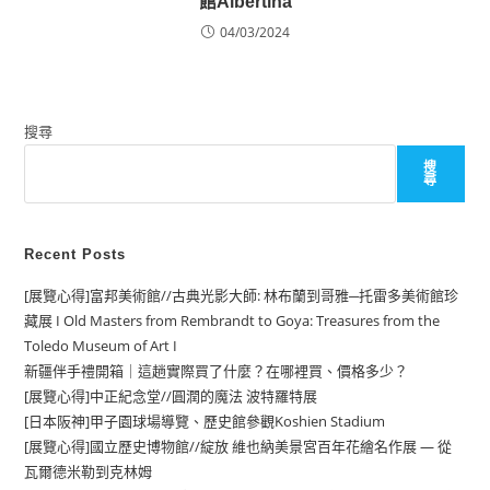
館Albertina
04/03/2024
搜尋
搜
尋
Recent Posts
[展覽心得]富邦美術館//古典光影大師: 林布蘭到哥雅─托雷多美術館珍
藏展 I Old Masters from Rembrandt to Goya: Treasures from the
Toledo Museum of Art I
新疆伴手禮開箱｜這趟實際買了什麼？在哪裡買、價格多少？
[展覽心得]中正紀念堂//圓潤的魔法 波特羅特展
[日本阪神]甲子園球場導覽、歷史館參觀Koshien Stadium
[展覽心得]國立歷史博物館//綻放 維也納美景宮百年花繪名作展 — 從
瓦爾德米勒到克林姆