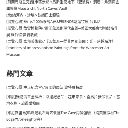
[荷蘭馬斯垂克]近市區景點//馬斯垂克地下（聖彼得）洞窟：北洞與金
庫導覽Maastricht North Caves Vault
[北越]河內、沙壩//臥鋪巴士體驗
[展覽心得]華山//100%哆啦A夢&FRIENDS巡迴特展 台北站
[展覽心得]故宮博物院//從印象派到現代主義─美國大都會博物館名作
展 羅伯特·雷曼收藏
[展覽心得]富邦美術館//《印象派—從莫內到美國：光・跨越海洋》
Frontiers of Impressionism: Paintings from the Worcester Art
Museum
熱門文章
[展覽心得]中正紀念堂//圓潤的魔法 波特羅特展
[印度]購物清單全解析：路邊紀念品、超市零食、喜馬拉雅保養品、當
地衣物、旅遊購物團
[印尼峇里島]精緻鐘乳石洞穴餐廳The Cave用餐體驗 （網美度假村The
Edge內/oneeighty旁）