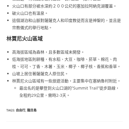
火山口有部分被水深約２００公尺的塞加拉阿納克湖覆蓋。
破火山口也有溫泉。
這個湖泊和山脈對薩薩克人和印度教徒而言是神聖的，並且是
宗教儀式的舉行地點。
林賈尼火山區域
高海拔區域為森林，且多數區域未開發。
低海拔地區則耕種，有水稻、大豆、咖啡、菸草、棉花、肉
桂、可可、丁香、木薯、玉米、椰子、椰子核、香蕉和香草。
山坡上居住著薩薩克人原住民。
林賈尼火山區域有一些旅遊活動，主要集中在塞納魯村附近。
最出名的是攀登到火山口湖的”Summit Trail”徒步路線，
全程約29公里，需時2-3天。
TAGS
:
自由行
,
龍目島