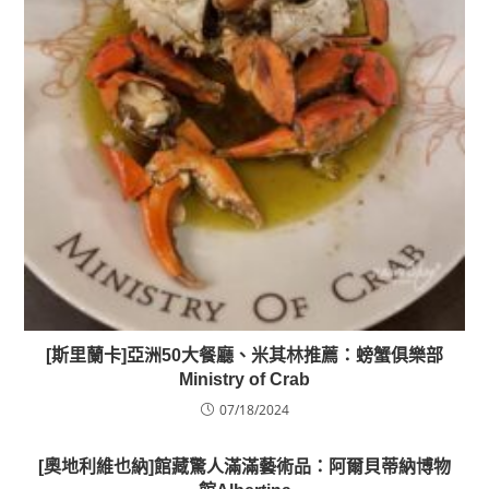
[斯里蘭卡]亞洲50大餐廳、米其林推薦：螃蟹俱樂部
Ministry of Crab
07/18/2024
[奧地利維也納]館藏驚人滿滿藝術品：阿爾貝蒂納博物