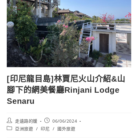
[印尼龍目島]林賈尼火山介紹&山
腳下的網美餐廳Rinjani Lodge
Senaru
Post
Post
走遠路的媛
06/06/2024
author:
published:
Post
亞洲旅遊
/
印尼
/
國外旅遊
category: