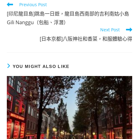
Read
Previous Post
more
[印尼龍目島]跳島一日遊，龍目島西南部的吉利南姑小島
articles
Gili Nanggu（包船、浮潛）
Next Post
[日本京都]八阪神社和香菜，和服體驗心得
YOU MIGHT ALSO LIKE