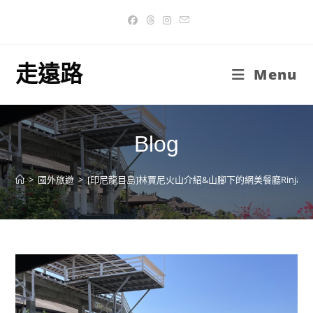
Skip
to
content
走遠路
Menu
Blog
>
國外旅遊
>
[印尼龍目島]林賈尼火山介紹&山腳下的網美餐廳Rinjani Lod