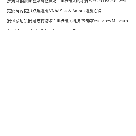
[奧地利]薩爾斯堡冰洞歷險記：世界最大的冰洞 Werfen Eisriesenwelt
[越南河內]越式洗髮體驗//Nhà Spa ＆ Amora 體驗心得
[德國慕尼黑]德意志博物館：世界最大科技博物館Deutsches Museum
What Souvenirs to Bring Home from Taiwan
[荷蘭烏特勒支]私房景點//荷蘭最大的城堡：德哈爾城堡kasteel de
haar
Cultural Etiquette in Taiwan: Do’s, Don’ts & Friendly Tips
[德國海德堡] 海德堡纜車搭乘與介紹 (海德堡一日遊-上) heidelberger
bergbahnan
世界遺產
Web開發
中正紀念堂
easy
java
sprintboot
北越
博物館
奧地利
大阪
印度
印尼
四國
學習
富邦美術館
德國
慕尼黑
峇里島
斯里蘭卡
屏東
展覽
師大美術館
維也納
美食
日本
松山文創
河內
私房景點
比利時
沙壩