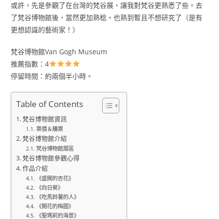
或許，先是參觀了在台灣的梵谷展，讓我對梵谷更熟悉了些。去
了梵谷博物館後，當然更加熟稔。也熟到暫且不想研究了（是有
更想認識的藝術家！）
梵谷博物館Van Gogh Museum
推薦指數：4
停留時間：約兩個半小時。
Table of Contents
梵谷博物館資訊
票價＆購票
梵谷博物館介紹
梵谷博物館展區
梵谷博物館參觀心得
作品介紹
《盛開的杏花》
《向日葵》
《吃馬鈴薯的人》
《開花的梅園》
《聖瑪莉的海景》