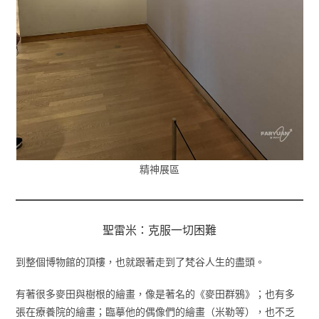
精神展區
聖雷米：克服一切困難
到整個博物館的頂樓，也就跟著走到了梵谷人生的盡頭。
有著很多麥田與樹根的繪畫，像是著名的《麥田群鴉》；也有多
張在療養院的繪畫；臨摹他的偶像們的繪畫（米勒等），也不乏