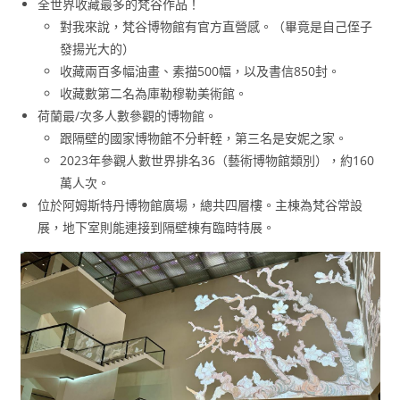
全世界收藏最多的梵谷作品！
對我來說，梵谷博物館有官方直營感。（畢竟是自己侄子
發揚光大的）
收藏兩百多幅油畫、素描500幅，以及書信850封。
收藏數第二名為庫勒穆勒美術館。
荷蘭最/次多人數參觀的博物館。
跟隔壁的國家博物館不分軒輊，第三名是安妮之家。
2023年參觀人數世界排名36（藝術博物館類別），約160
萬人次。
位於阿姆斯特丹博物館廣場，總共四層樓。主棟為梵谷常設
展，地下室則能連接到隔壁棟有臨時特展。