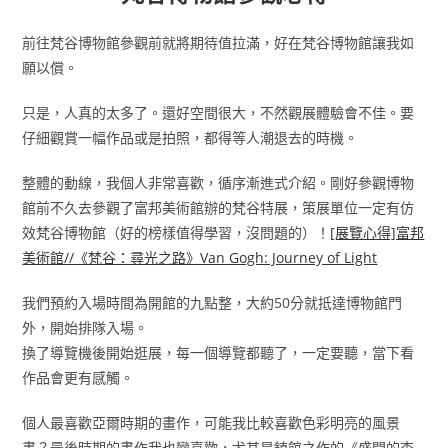
前往梵谷博物館參觀前就將期待值拉滿，好在梵谷博物館讓我如
願以償。
只是，人真的太多了。還好空間很大，不然觀展體驗會不佳。要
仔細觀賞一幅作品或是拍照，都得等人潮退去的時機。
整體的動線，我個人非常喜歡，循序漸進式介紹。剛好參觀博物
館前不久去參觀了富邦美術館辦的梵谷特展，策展單位一定有仿
效梵谷博物館（好的榜樣值得學習，沒問題的）！
[展覽心得]富邦
美術館//《梵谷：尋光之路》Van Gogh: Journey of Light
我們預約入場時間為開館的九點整，大約50分就抵達博物館門
外，開始排隊入場。
換了導覽機後開始逛展，每一個導覽都聽了，一定要聽，當下看
作品會更有感觸。
個人最喜歡亞爾時期的畫作，可能我比較喜歡色彩明亮的風景
畫？最後時期的畫作我也蠻喜歡，尤其是鎮館之作的《盛開的杏