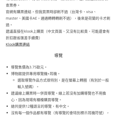
查票券。
官網有購票連結，但我買票時卻刷不過（台灣卡、visa、
master、美國卡AE，通通轉轉轉刷不過），後來是荷蘭的卡才刷
過。
建議直接在klook上購買（中文頁面、又沒有比較貴、可能還會有
折扣跟省匯差手續費）
Klook購票連結
導覽
導覽售價為3.75歐元。
博物館提供專用導覽機+耳機。
選取導覽作品方式很特別，是在螢幕上轉圈（有別於一般
輸入號碼）。
建議線上購票時一併買導覽。線上若沒有加購導覽也不用擔
心，因為現場有櫃檯購買導覽。
總共提供12種語言的導覽，有中文。
沒有每一個作品都有導覽（有導覽的會特別標示耳機符號），