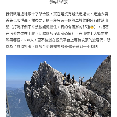
楚格峰峰頂
我們就遠遠地跟十字架合照，實在是沒有辦法走過去。走過去要
首先克服懼高，然後要走過一段只有一個簡單護繩的碎石陡峭山
壁（打滑摔倒不幸沒被護繩擋住，真的會掰掰的那種
），接著
在沿著岩壁往上爬（此處應該沒那麼恐怖），在山壁上大概要排
隊再等個20-30人。更不論還在觀景平台上等待攻頂的遊客們，所
以為了攻頂打卡，應該至少會需要額外40分鐘到一小時吧。