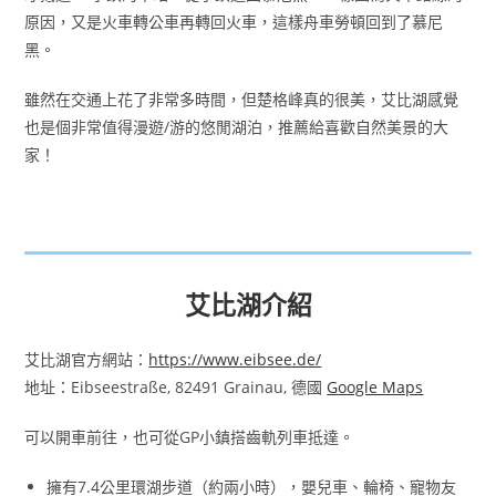
原因，又是火車轉公車再轉回火車，這樣舟車勞頓回到了慕尼
黑。
雖然在交通上花了非常多時間，但楚格峰真的很美，艾比湖感覺
也是個非常值得漫遊/游的悠閒湖泊，推薦給喜歡自然美景的大
家！
艾比湖介紹
艾比湖官方網站：
https://www.eibsee.de/
地址：Eibseestraße, 82491 Grainau, 德國
Google Maps
可以開車前往，也可從GP小鎮搭齒軌列車抵達。
擁有7.4公里環湖步道（約兩小時），嬰兒車、輪椅、寵物友