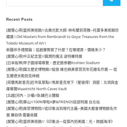
尋
Recent Posts
[展覽心得]富邦美術館//古典光影大師: 林布蘭到哥雅─托雷多美術館珍
藏展 I Old Masters from Rembrandt to Goya: Treasures from the
Toledo Museum of Art I
新疆伴手禮開箱｜這趟實際買了什麼？在哪裡買、價格多少？
[展覽心得]中正紀念堂//圓潤的魔法 波特羅特展
[日本阪神]甲子園球場導覽、歷史館參觀Koshien Stadium
[展覽心得]國立歷史博物館//綻放 維也納美景宮百年花繪名作展 — 從
瓦爾德米勒到克林姆
[荷蘭馬斯垂克]近市區景點//馬斯垂克地下（聖彼得）洞窟：北洞與金
庫導覽Maastricht North Caves Vault
[北越]河內、沙壩//臥鋪巴士體驗
[展覽心得]華山//100%哆啦A夢&FRIENDS巡迴特展 台北站
[展覽心得]故宮博物院//從印象派到現代主義─美國大都會博物館名作
展 羅伯特·雷曼收藏
[展覽心得]富邦美術館//《印象派—從莫內到美國：光・跨越海洋》