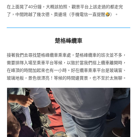
在上面晃了40分鐘，大概該拍照、觀景平台上該走過的都走完
了，中間跨越了幾次德、奧邊境（手機電信一直提醒
）。
楚格峰纜車
接著我們去尋找楚格峰纜車乘車處，楚格峰纜車的班次並不多，
需要排隊入場至乘車平台等候，以致於當我們搭上纜車離開時，
在峰頂的時間加起來也有一小時。好在纜車乘車平台是玻璃窗、
玻璃地板，景色很漂亮！等候的時間邊賞景，也不至於太無聊。