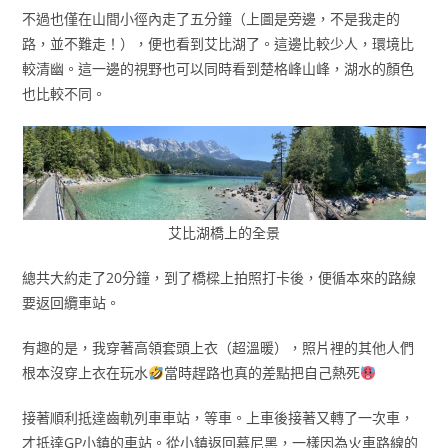
不過也僅在山間小徑內走了五分鐘（上圖是旁邊，不是我走的
路，並不難走！），便也看到艾比湖了。這邊比較少人，環境比
較清幽。這一邊的視野也可以同時看到楚格峰山峰，湖水的顏色
也比較不同。
艾比湖橋上的全景
總共大約走了20分鐘，到了橋樑上拍照打卡後，便循本來的路線
要返回纜車站。
有趣的是，我穿著高領套頭上衣（超溫暖），照片裡的其他人們
根本沒穿上衣在玩水
當時趕路也真的差點把自己熱死
接著順利抵達齒軌列車車站，等車。上車後接著又轉了一次車，
才抵達GP小鎮的車站。從小鎮返回慕尼黑，一樣因為火車路線的