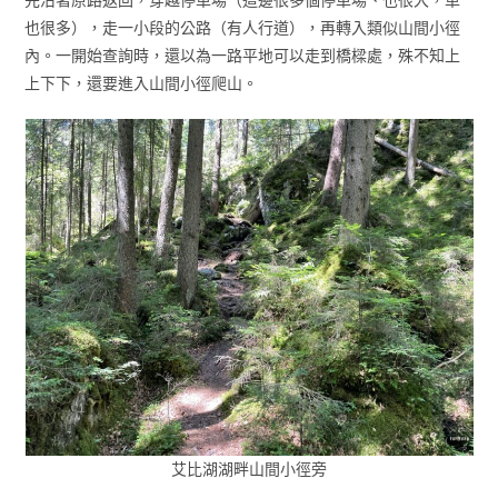
也很多），走一小段的公路（有人行道），再轉入類似山間小徑
內。一開始查詢時，還以為一路平地可以走到橋樑處，殊不知上
上下下，還要進入山間小徑爬山。
艾比湖湖畔山間小徑旁