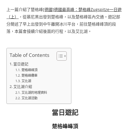
上一篇介紹了楚格峰
[德國]德國最高峰：楚格峰Zugspitze一日遊
（上）
，從慕尼黑出發到楚格峰，以及楚格峰區內交通。遊記部
分簡述了早上出發到中午離開冰川平台，前往楚格峰峰頂的段
落，本篇會接續介紹後面的行程，以及艾比湖。
Table of Contents
當日遊記
楚格峰峰頂
楚格峰纜車
艾比湖
艾比湖介紹
艾比湖的地理資料
艾比湖活動
當日遊記
楚格峰峰頂