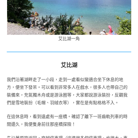
艾比湖一角
艾比湖
我們沿著湖畔走了一小段，走到一處看似蠻適合坐下休息的地
方，便坐下發呆。可以看到非常多人在戲水，很多人也帶自己的
裝備來，充氣獨木舟或是游泳圈等，大家都說游泳裝扮，反觀我
們是雪地裝扮（毛帽、羽絨衣等），實在是有點格格不入。
在這休息時，看到遠處有一座橋。確認了離下一班齒軌列車的時
間還久，我便隻身前往那座橋探險！
先沿著原路返回，穿越停車場（這邊很多個停車場、也很大，車