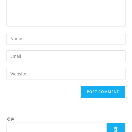
Enter
your
name
Enter
or
your
username
email
Enter
to
address
your
comment
to
website
comment
URL
(optional)
搜尋
搜