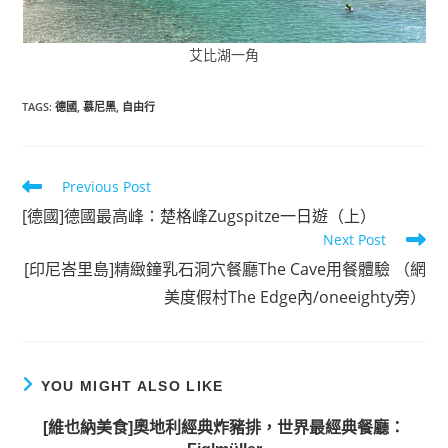
艾比湖一角
TAGS
:
德國
,
慕尼黑
,
自由行
Read
Previous Post
more
[德國]德國最高峰：楚格峰Zugspitze一日遊（上）
articles
Next Post
[印尼峇里島]精緻鐘乳石洞穴餐廳The Cave用餐體驗 （網
美度假村The Edge內/oneeighty旁）
YOU MIGHT ALSO LIKE
[維也納美食]奧地利經典炸豬排，世界最經典餐廳：