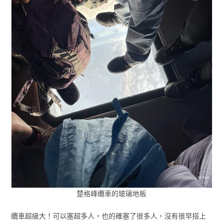
楚格峰纜車的玻璃地板
纜車超級大！可以塞超多人，也的確塞了很多人，沒有很早搭上