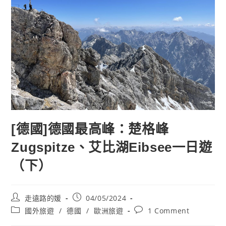
[德國]德國最高峰：楚格峰
Zugspitze、艾比湖Eibsee一日遊
（下）
Post
Post
走遠路的媛
04/05/2024
author:
published:
Post
Post
國外旅遊
/
德國
/
歐洲旅遊
1 Comment
category:
comments: