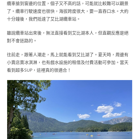
纜車搶到窗邊的位置，個子又不高的話，可能就比較難可以觀景
了。纜車行駛速度也很快，海拔跨度很大，要一直吞口水。大約
十分鐘後，我們抵達了艾比湖纜車站。
雖說纜車站出來後，無法直接看到艾比湖本人，但直觀反應是絕
對不會迷路的。
往前走，跟著人潮走，馬上就能看到艾比湖了。夏天時，周邊有
小賣店賣冰淇淋，也有戲水設施的租借及付費活動可參加。當天
看到超多SUP，這裡真的很適合！