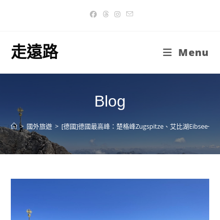
Skip
to
content
走遠路
Menu
Blog
>
國外旅遊
>
[德國]德國最高峰：楚格峰Zugspitze、艾比湖Eibsee