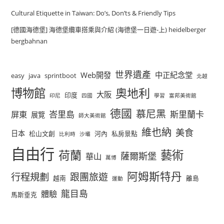
Cultural Etiquette in Taiwan: Do’s, Don’ts & Friendly Tips
[德國海德堡] 海德堡纜車搭乘與介紹 (海德堡一日遊-上) heidelberger
bergbahnan
世界遺產
Web開發
中正紀念堂
easy
java
sprintboot
北越
博物館
奧地利
大阪
印度
印尼
四國
學習
富邦美術館
德國
慕尼黑
峇里島
斯里蘭卡
屏東
展覽
師大美術館
維也納
美食
日本
松山文創
河內
私房景點
比利時
沙壩
自由行
荷蘭
藝術
薩爾斯堡
華山
萬博
阿姆斯特丹
行程規劃
跟團旅遊
越南
離島
運動
龍目島
體驗
馬斯垂克