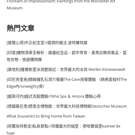
Frontiers of Impressionism: Paintings from the Worcester Art
Museum
熱門文章
[展覽心得]中正紀念堂//圓潤的魔法 波特羅特展
[印度]購物清單全解析：路邊紀念品、超市零食、喜馬拉雅保養品、當
地衣物、旅遊購物團
[奧地利]薩爾斯堡冰洞歷險記：世界最大的冰洞 Werfen Eisriesenwelt
[印尼峇里島]精緻鐘乳石洞穴餐廳The Cave用餐體驗 （網美度假村The
Edge內/oneeighty旁）
[越南河內]越式洗髮體驗//Nhà Spa ＆ Amora 體驗心得
[德國慕尼黑]德意志博物館：世界最大科技博物館Deutsches Museum
What Souvenirs to Bring Home from Taiwan
[荷蘭烏特勒支]私房景點//荷蘭最大的城堡：德哈爾城堡kasteel de
haar