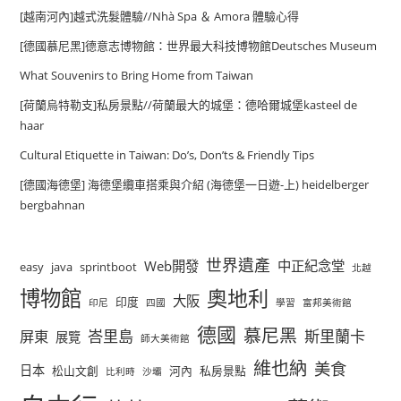
[越南河內]越式洗髮體驗//Nhà Spa ＆ Amora 體驗心得
[德國慕尼黑]德意志博物館：世界最大科技博物館Deutsches Museum
What Souvenirs to Bring Home from Taiwan
[荷蘭烏特勒支]私房景點//荷蘭最大的城堡：德哈爾城堡kasteel de
haar
Cultural Etiquette in Taiwan: Do’s, Don’ts & Friendly Tips
[德國海德堡] 海德堡纜車搭乘與介紹 (海德堡一日遊-上) heidelberger
bergbahnan
世界遺產
Web開發
中正紀念堂
easy
java
sprintboot
北越
博物館
奧地利
大阪
印度
印尼
四國
學習
富邦美術館
德國
慕尼黑
峇里島
斯里蘭卡
屏東
展覽
師大美術館
維也納
美食
日本
松山文創
河內
私房景點
比利時
沙壩