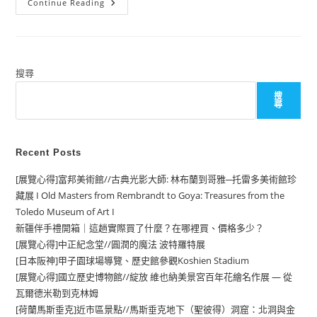
[北
Continue Reading
越]
河
內、
沙
壩//
臥
鋪
搜尋
巴
士
搜
體
尋
驗
Recent Posts
[展覽心得]富邦美術館//古典光影大師: 林布蘭到哥雅─托雷多美術館珍
藏展 I Old Masters from Rembrandt to Goya: Treasures from the
Toledo Museum of Art I
新疆伴手禮開箱｜這趟實際買了什麼？在哪裡買、價格多少？
[展覽心得]中正紀念堂//圓潤的魔法 波特羅特展
[日本阪神]甲子園球場導覽、歷史館參觀Koshien Stadium
[展覽心得]國立歷史博物館//綻放 維也納美景宮百年花繪名作展 — 從
瓦爾德米勒到克林姆
[荷蘭馬斯垂克]近市區景點//馬斯垂克地下（聖彼得）洞窟：北洞與金