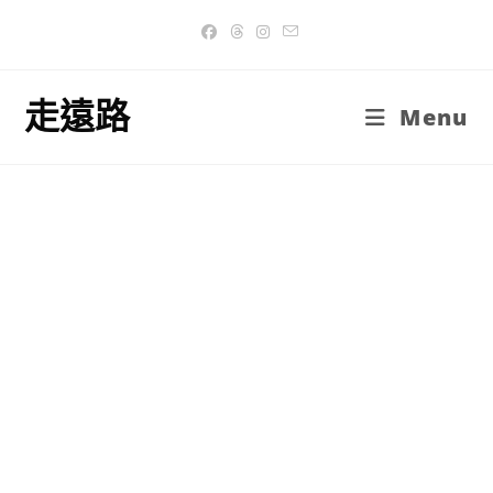
Skip
to
content
走遠路
Menu