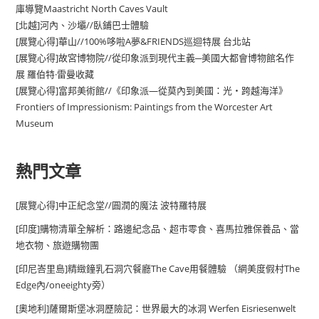
庫導覽Maastricht North Caves Vault
[北越]河內、沙壩//臥鋪巴士體驗
[展覽心得]華山//100%哆啦A夢&FRIENDS巡迴特展 台北站
[展覽心得]故宮博物院//從印象派到現代主義─美國大都會博物館名作
展 羅伯特·雷曼收藏
[展覽心得]富邦美術館//《印象派—從莫內到美國：光・跨越海洋》
Frontiers of Impressionism: Paintings from the Worcester Art
Museum
熱門文章
[展覽心得]中正紀念堂//圓潤的魔法 波特羅特展
[印度]購物清單全解析：路邊紀念品、超市零食、喜馬拉雅保養品、當
地衣物、旅遊購物團
[印尼峇里島]精緻鐘乳石洞穴餐廳The Cave用餐體驗 （網美度假村The
Edge內/oneeighty旁）
[奧地利]薩爾斯堡冰洞歷險記：世界最大的冰洞 Werfen Eisriesenwelt