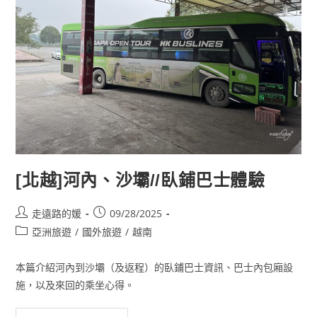
[北越]河內、沙壩//臥鋪巴士體驗
Post
Post
走遠路的媛
09/28/2025
author:
published:
Post
亞洲旅遊
/
國外旅遊
/
越南
category:
本篇介紹河內到沙壩（及返程）的臥鋪巴士資訊、巴士內包廂設
施，以及來回的乘坐心得。