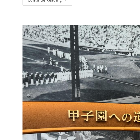
新
Continue Reading
疆
伴
手
禮
開
箱
｜
這
趟
實
際
買
了
什
麼？
在
哪
裡
買、
價
格
多
少？