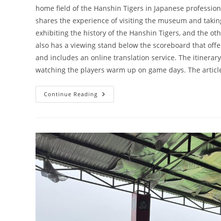
home field of the Hanshin Tigers in Japanese professional
shares the experience of visiting the museum and takin
exhibiting the history of the Hanshin Tigers, and the oth
also has a viewing stand below the scoreboard that offer
and includes an online translation service. The itinerary
watching the players warm up on game days. The article
[日
Continue Reading
本
阪
神]
甲
子
園
球
場
導
覽、
歷
史
館
參
觀
Koshien
Stadium