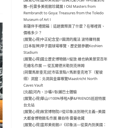
雅─托雷多美術館珍藏展 I Old Masters from
Rembrandt to Goya: Treasures from the Toledo
Museum of Art I
新疆伴手禮開箱｜這趟實際買了什麼？在哪裡買、
價格多少？
[展覽心得]中正紀念堂//圓潤的魔法 波特羅特展
[日本阪神]甲子園球場導覽、歷史館參觀Koshien
Stadium
[展覽心得]國立歷史博物館//綻放 維也納美景宮百年
花繪名作展 — 從瓦爾德米勒到克林姆
[荷蘭馬斯垂克]近市區景點//馬斯垂克地下（聖彼
得）洞窟：北洞與金庫導覽Maastricht North
Caves Vault
[北越]河內、沙壩//臥鋪巴士體驗
[展覽心得]華山//100%哆啦A夢&FRIENDS巡迴特展
台北站
[展覽心得]故宮博物院//從印象派到現代主義─美國
大都會博物館名作展 羅伯特·雷曼收藏
[展覽心得]富邦美術館//《印象派—從莫內到美國：