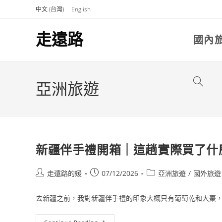
Skip
中文 (台灣)
English
to
content
走遠路
國內
Toggle
亞洲旅遊
website
新疆伴手禮開箱｜這趟實際買了什
search
Post
Post
Post
走遠路的媛
07/12/2026
亞洲旅遊
/
國外旅遊
author:
published:
category:
去新疆之前，我對新疆伴手禮的印象大概只有葡萄乾和大棗，但