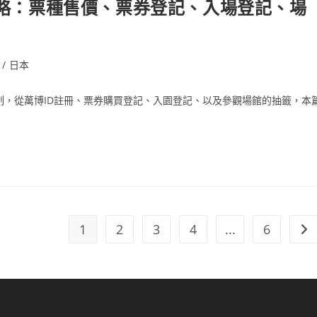
券攻略：票種售價、票券登記、入場登記、場
/
日本
制，從萬博ID註冊、票券購買登記、入園登記、以及參觀場館的抽籤，本
1
2
3
4
...
6
Go 