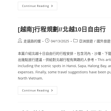
[越
Continue Reading
南
河
內]
越
式
洗
[越南]行程規劃//北越10日自由行
髮
體
驗//Nhà
Spa
Post
Post
Post
走遠路的媛
04/13/2025
亞洲旅遊
/
國外旅遊
＆
author:
published:
category:
Amora
體
本篇介紹北越十日自由行的行程安排，包含河內、沙壩、下
驗
心
出幾點旅行建議，供給對北越行程有興趣的人參考。This article introduce
得
including the scenic spots in Hanoi, Sapa, Halong Bay, a
expenses. Finally, some travel suggestions have been pu
North Vietnam.
[越
Continue Reading
南]
行
程
規
劃//