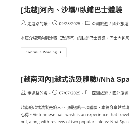
[北越]河內、沙壩//臥鋪巴士體驗
Post
Post
Post
走遠路的媛
09/28/2025
亞洲旅遊
/
國外旅遊
author:
published:
category:
本篇介紹河內到沙壩（及返程）的臥鋪巴士資訊、巴士內包
[北
Continue Reading
越]
河
內、
沙
壩//
臥
[越南河內]越式洗髮體驗//Nhà Spa
鋪
巴
士
體
Post
Post
Post
走遠路的媛
07/07/2025
亞洲旅遊
/
國外旅遊
驗
author:
published:
category:
越南的越式洗髮是旅人不可錯過的一項體驗，本篇分享越式洗髮的注意事項
心得。Vietnamese hair wash is an experience that travelers
out, along with reviews of two popular salons: Nhà Spa