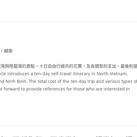
/
越南
龍灣與陸龍灣的景點。十日自由行總共的花費，及各類型的支出。最後則
s a ten-day self-travel itinerary in North Vietnam,
nd Ninh Binh. The total cost of the ten-day trip and various types o
t forward to provide references for those who are interested in