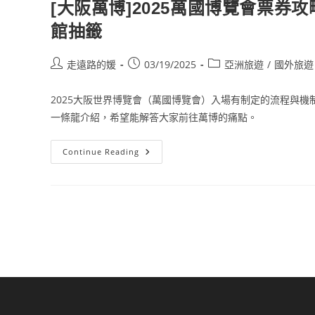
北
[大阪萬博]2025萬國博覽會票
越
10
館抽籤
日
自
由
行
Post
Post
Post
走遠路的媛
03/19/2025
亞洲旅遊
/
國外旅遊
author:
published:
category:
2025大阪世界博覽會（萬國博覽會）入場有制定的流程與機
一條龍介紹，希望能解答大家前往萬博的痛點。
[大
Continue Reading
阪
萬
博]2025
萬
國
博
覽
會
票
券
攻
略：
票
種
售
價、