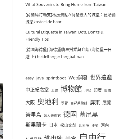
What Souvenirs to Bring Home from Taiwan
[荷蘭烏特勒支]私房景點//荷蘭最大的城堡：德哈爾
城堡kasteel de haar
Cultural Etiquette in Taiwan: Do’s, Don’ts &
Friendly Tips
[德國海德堡] 海德堡纜車搭乘與介紹 (海德堡一日
遊-上) heidelberger bergbahnan
世界遺產
Web開發
easy
java
sprintboot
博物館
中正紀念堂
印度
北越
印尼
四國
奧地利
屏東
大阪
展覽
學習
富邦美術館
德國
慕尼黑
峇里島
師大美術館
斯里蘭卡
日本
松山文創
河內
比利時
沙壩
自由行
維也納
美食