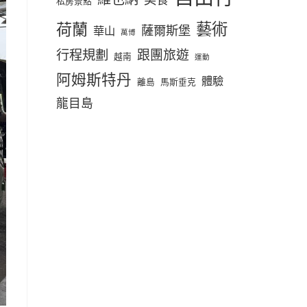
私房景點
荷蘭
藝術
薩爾斯堡
華山
萬博
行程規劃
跟團旅遊
越南
運動
阿姆斯特丹
體驗
離島
馬斯垂克
龍目島