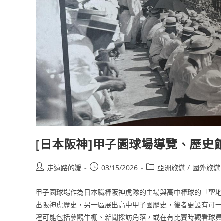
[日本阪神]甲子園球場導覽、歷史館參觀
Post
Post
Post
走遠路的媛
03/15/2026
亞洲旅遊
/
國外旅遊
author:
published:
category:
甲子園球場作為日本職棒阪神虎隊的主場與高中棒球的「聖
出阪神虎歷史，另一區展出高中甲子園歷史，後者更設有可
程可能包括參觀牛棚、新聞採訪角落，或在有比賽時觀看球員熱身。文章