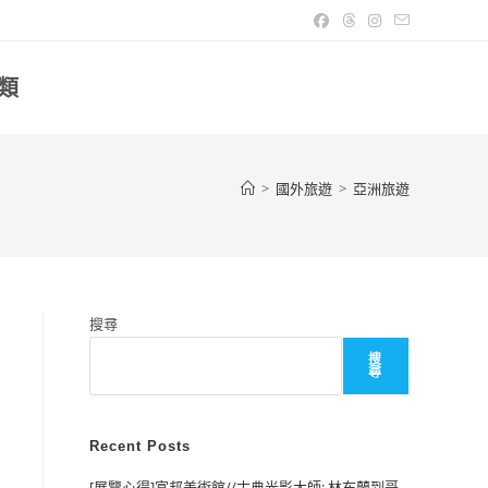
類
>
國外旅遊
>
亞洲旅遊
搜尋
搜
尋
Recent Posts
[展覽心得]富邦美術館//古典光影大師: 林布蘭到哥