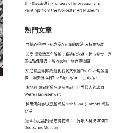
光・跨越海洋》Frontiers of Impressionism:
Paintings from the Worcester Art Museum
熱門文章
[展覽心得]中正紀念堂//圓潤的魔法 波特羅特展
[印度]購物清單全解析：路邊紀念品、超市零食、喜
馬拉雅保養品、當地衣物、旅遊購物團
[印尼峇里島]精緻鐘乳石洞穴餐廳The Cave用餐體
驗 （網美度假村The Edge內/oneeighty旁）
[奧地利]薩爾斯堡冰洞歷險記：世界最大的冰洞
Werfen Eisriesenwelt
[越南河內]越式洗髮體驗//Nhà Spa ＆ Amora 體驗
心得
展
[德國慕尼黑]德意志博物館：世界最大科技博物館
行
Deutsches Museum