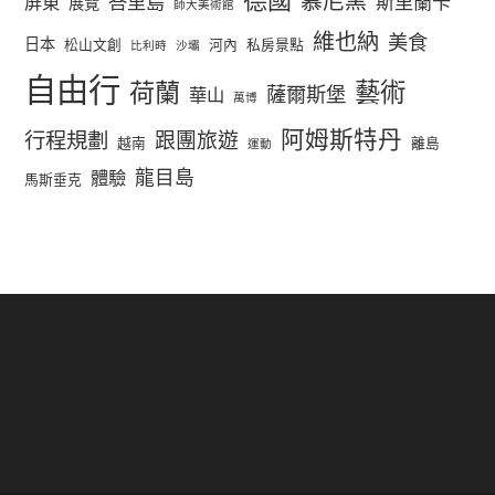
慕尼黑
峇里島
斯里蘭卡
屏東
展覽
師大美術館
維也納
美食
日本
松山文創
河內
私房景點
比利時
沙壩
自由行
荷蘭
藝術
薩爾斯堡
華山
萬博
阿姆斯特丹
行程規劃
跟團旅遊
越南
離島
運動
龍目島
體驗
馬斯垂克