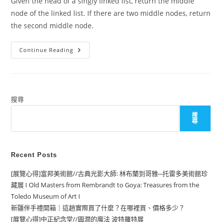
Given the head of a singly linked list, return the middle
node of the linked list. If there are two middle nodes, return
the second middle node.
[LeetCode
Continue Reading
Solutions]876.
Middle
Of
The
Linked
List
搜尋
搜
尋
Recent Posts
[展覽心得]富邦美術館//古典光影大師: 林布蘭到哥雅─托雷多美術館珍
藏展 I Old Masters from Rembrandt to Goya: Treasures from the
Toledo Museum of Art I
新疆伴手禮開箱｜這趟實際買了什麼？在哪裡買、價格多少？
[展覽心得]中正紀念堂//圓潤的魔法 波特羅特展