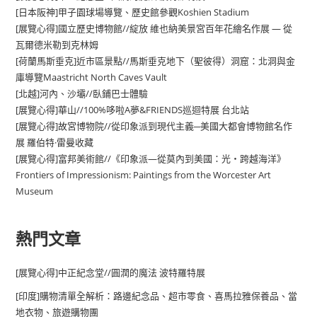
[日本阪神]甲子園球場導覽、歷史館參觀Koshien Stadium
[展覽心得]國立歷史博物館//綻放 維也納美景宮百年花繪名作展 — 從
瓦爾德米勒到克林姆
[荷蘭馬斯垂克]近市區景點//馬斯垂克地下（聖彼得）洞窟：北洞與金
庫導覽Maastricht North Caves Vault
[北越]河內、沙壩//臥鋪巴士體驗
[展覽心得]華山//100%哆啦A夢&FRIENDS巡迴特展 台北站
[展覽心得]故宮博物院//從印象派到現代主義─美國大都會博物館名作
展 羅伯特·雷曼收藏
[展覽心得]富邦美術館//《印象派—從莫內到美國：光・跨越海洋》
Frontiers of Impressionism: Paintings from the Worcester Art
Museum
熱門文章
[展覽心得]中正紀念堂//圓潤的魔法 波特羅特展
[印度]購物清單全解析：路邊紀念品、超市零食、喜馬拉雅保養品、當
地衣物、旅遊購物團