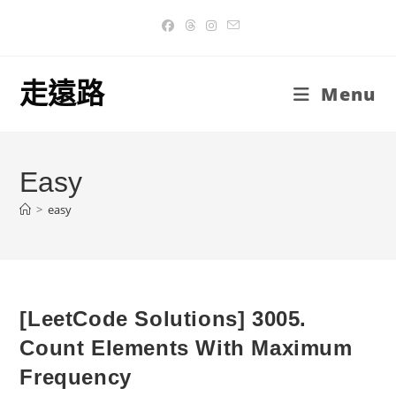
Skip
to
content
走遠路
Menu
Easy
>
easy
[LeetCode Solutions] 3005.
Count Elements With Maximum
Frequency