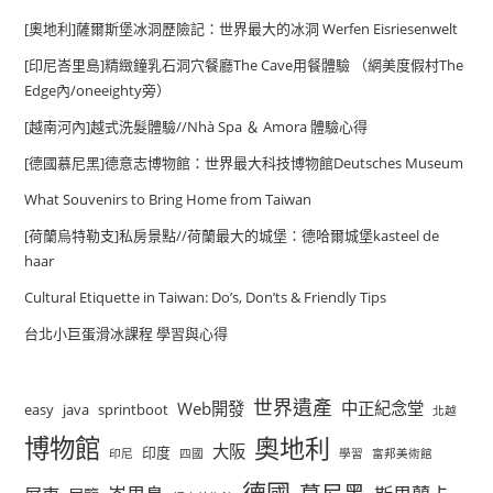
[奧地利]薩爾斯堡冰洞歷險記：世界最大的冰洞 Werfen Eisriesenwelt
[印尼峇里島]精緻鐘乳石洞穴餐廳The Cave用餐體驗 （網美度假村The
Edge內/oneeighty旁）
[越南河內]越式洗髮體驗//Nhà Spa ＆ Amora 體驗心得
[德國慕尼黑]德意志博物館：世界最大科技博物館Deutsches Museum
What Souvenirs to Bring Home from Taiwan
[荷蘭烏特勒支]私房景點//荷蘭最大的城堡：德哈爾城堡kasteel de
haar
Cultural Etiquette in Taiwan: Do’s, Don’ts & Friendly Tips
台北小巨蛋滑冰課程 學習與心得
世界遺產
Web開發
中正紀念堂
easy
java
sprintboot
北越
博物館
奧地利
大阪
印度
印尼
四國
學習
富邦美術館
德國