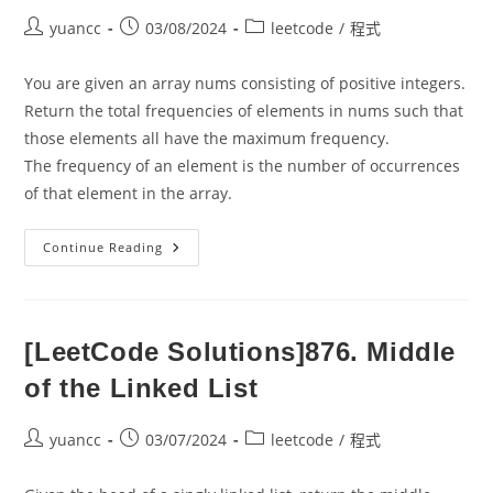
Post
Post
Post
yuancc
03/08/2024
leetcode
/
程式
author:
published:
category:
You are given an array nums consisting of positive integers.
Return the total frequencies of elements in nums such that
those elements all have the maximum frequency.
The frequency of an element is the number of occurrences
of that element in the array.
[LeetCode
Continue Reading
Solutions]
3005.
Count
Elements
With
Maximum
[LeetCode Solutions]876. Middle
Frequency
of the Linked List
Post
Post
Post
yuancc
03/07/2024
leetcode
/
程式
author:
published:
category: